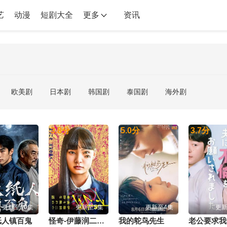
艺
动漫
短剧大全
更多
资讯
欧美剧
日本剧
韩国剧
泰国剧
海外剧
3.8
分
5.0
分
3.7
分
更新至10集
更新至5集
更新至4集
更新
纸人镇百鬼
怪奇-伊藤润二令人彻夜难眠的奇异故事－
我的鸵鸟先生