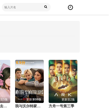
6.5
分
至5集
更新至10集
更新至2集
老公要求我去出轨
我与沃尔特家男孩的生活第三季
方舟一号第三季