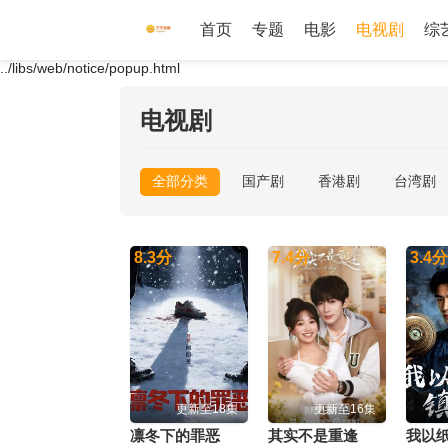
首页
专题
电影
电视剧
综
../libs/web/notice/popup.html
电视剧
全部分类
国产剧
香港剧
台湾剧
8.3
分
7.4
分
3.4
分
更新至18集
更新至16集
凛冬下的罪恶
其实不是重逢
我以