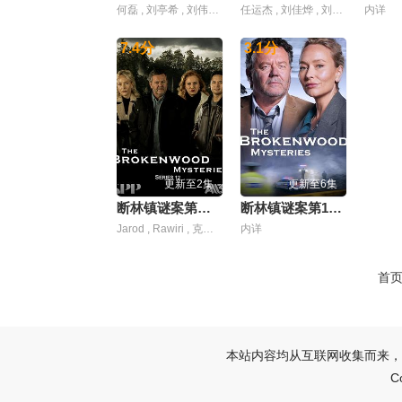
何磊 , 刘亭希 , 刘伟峰 , 刘佳萌 , 刘朔豪 , 吴昊宸 , 嘉泽 , 孙之鸿 , 左腾云 , 张睿 , 徐章 , 李繁 , 李蒲赫 , 洪冰瑶 , 洪爽 , 王大奇 , 王心嫚 , 窦新豪 , 肖涵 , 苏宥辰
任运杰 , 刘佳烨 , 刘允儿 , 刘思维 , 吴添豪 , 王欣政 , 金子璇 , 黄圣依
内详
7.4
分
3.1
分
更新至2集
更新至6集
断林镇谜案第十二季
断林镇谜案第11季
Jarod , Rawiri , 克里斯蒂娜·谢尔班·扬达 , 尼尔·雷亚 , 弗恩·萨瑟兰
内详
首
本站内容均从互联网收集而来，
C