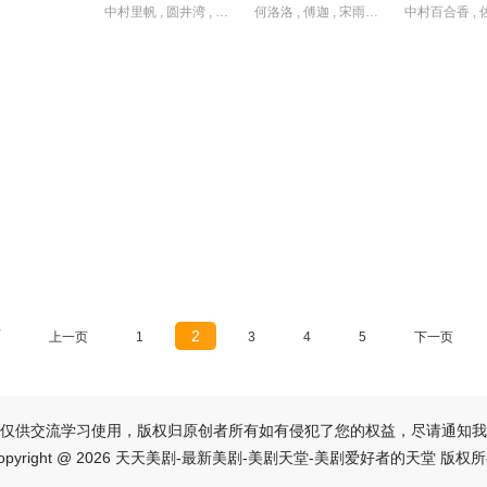
中村里帆 , 圆井湾 , 坂元爱登 , 山崎七海 , 恒松祐里 , 斋藤润 , 杉田雷麟 , 村上虹郎 , 樋口日奈 , 真木阳子 , 石原良纯 , 细田佳央太 , 齐藤渚
何洛洛 , 傅迦 , 宋雨霏 , 常铖 , 方晓东 , 王若衫 , 胡晓龙 , 苏晓彤 , 董璇 , 许淇杰 , 贾笑涵 , 陈冠甯
页
2
上一页
1
3
4
5
下一页
仅供交流学习使用，版权归原创者所有如有侵犯了您的权益，尽请通知我
opyright @ 2026 天天美剧-最新美剧-美剧天堂-美剧爱好者的天堂 版权