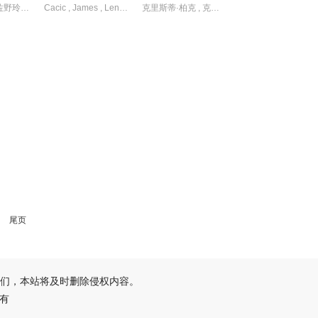
中村百合香 , 佐野玲於 , 叶山奖之 , 山野海 , 桥本美敦子 , 横野堇 , 滨津隆之
Cacic , James , Lennix , Naveen , Paddock , Sally , 保罗·麦克吉莱恩 , 妮基·罗德里格斯 , 杰克·曼利 , 柯瑞·福格尔玛尼斯 , 米娅·洛韦 , 约翰尼·林克 , 艾琳·卡普拉克 , 艾萨克·阿雷兰尼斯 , 诺亚·拉朗德 , 迈尔斯·佩雷斯 , 阿什比·金特里 , 马克·布鲁卡斯
克里斯蒂·柏克 , 克里斯蒂娜·沃尔夫 , 塔玛拉·拉多瓦诺维奇 , 帕夫莱·耶里尼奇 , 戴安娜·贝穆德斯 , 沙利妮·佩里斯 , 理查德·弗利施曼 , 瑞安·亚当斯 , 瑞斯·里奇 , 蒂安娜·乌普切娃 , 贾德兰·马尔科维奇
尾页
们，本站将及时删除侵权内容。
所有