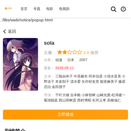
首页
专题
电影
电视剧
综艺
动漫
短剧大全
体育
../libs/web/notice/popup.html
返回
sola
4.8
豆瓣：
推荐
分类：
动漫
日本
2007
更新：
2026-05-11
主演：
三瓶由布子
中原麻衣
冈本信彦
小清水亚美
小
野凉子
本多阳子
清水爱
矢作纱友里
能登麻美子
藤原
启治
金田朋子
导演：
千叶大辅
吉本毅
小林智树
山崎光惠
松泽建一
菊池聪延
西山明树彦
西村博昭
长冈义孝
高柳滋仁
立即播放