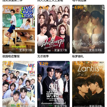
指尖浪漫第二季
四大元素之火之爱链
地平线边缘
7.9
分
2.5
分
4.9
分
更新至3集
更新至7集
更新至8集
校园暗恋警报
无尽雨季
绘梦婚礼
7.1
分
4.2
分
5.5
分
更新至4集
更新至7集
更新至8集