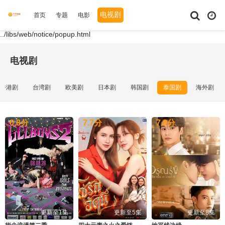
电视剧
首页
专题
电影
综艺
动漫
短剧大全
体育
../libs/web/notice/popup.html
电视剧
香港剧
台湾剧
欧美剧
日本剧
韩国剧
泰国剧
海外剧
0.8
分
7.7
分
7.9
分
更新至1集
更新至5集
更新至8集