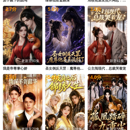
质子殿下的囚鸟
绿茶仙君套路深
用校花室友照片网恋：第二季，灼灼春焰
2.7
分
5.6
分
3.2
分
更新至80集
更新至61集
更新至41集
我是帝尊掌心娇
圣女倒反天罡：魔尊他是真没招了
公主闯现代，总裁哭着宠
2.8
分
5.3
分
4.0
分
更新至70集
更新至88集
更新至56集