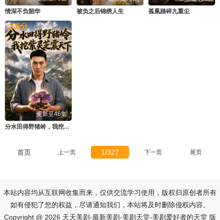
情深不负韶华
被负之后锦绣人生
孤凰踏碎九重尘
2.6
分
更新至46集
分水田得野猪岭，我挖紫灵芝震天下
首页
1/327
上一页
下一页
尾页
本站内容均从互联网收集而来，仅供交流学习使用，版权归原创者所有
如有侵犯了您的权益，尽请通知我们，本站将及时删除侵权内容。
Copyright @ 2026 天天美剧-最新美剧-美剧天堂-美剧爱好者的天堂 版