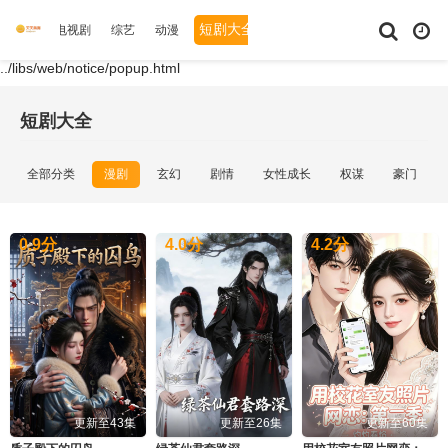
短剧大全
电影
电视剧
综艺
动漫
体育
资讯
../libs/web/notice/popup.html
短剧大全
全部分类
漫剧
玄幻
剧情
女性成长
权谋
豪门
0.9
分
4.0
分
4.2
分
更新至43集
更新至26集
更新至60集