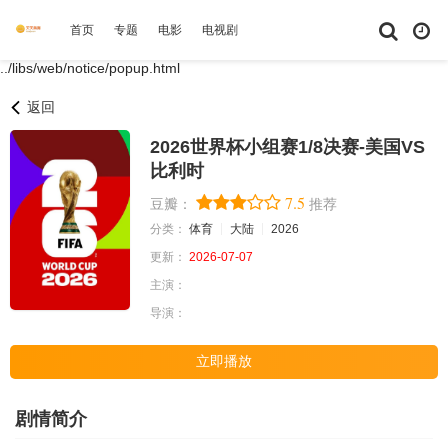
首页
专题
电影
电视剧
综艺
动漫
短剧大全
体育
../libs/web/notice/popup.html
返回
2026世界杯小组赛1/8决赛-美国VS
比利时
7.5
豆瓣：
推荐
分类：
体育
大陆
2026
更新：
2026-07-07
主演：
导演：
立即播放
剧情简介