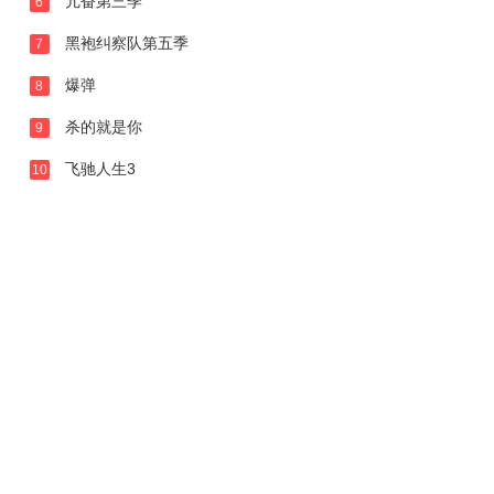
亢奋第三季
6
黑袍纠察队第五季
7
爆弹
8
杀的就是你
9
飞驰人生3
10