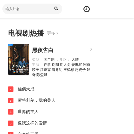
电视剧热播
更多
黑夜告白
类型：
国产剧 ，
地区：
大陆
主演：
任敏 刘闯 周大勇 姜珮瑶 宋霄
瑛子 江奇霖 潘粤明 王鹤棣 赵虎子 郑
奇 陈玺旭
佳偶天成
2
蒙特利尔，我的美人
3
世界的主人
4
像我这样的爱情
5