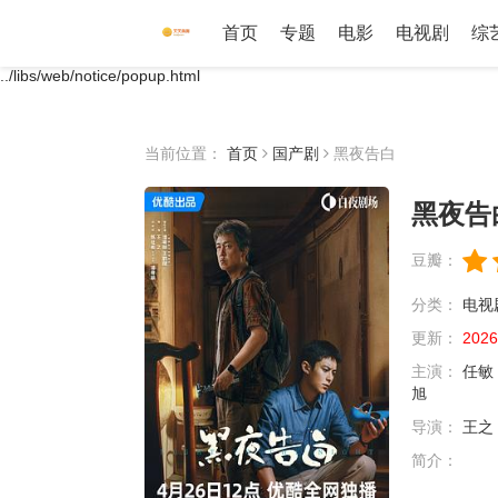
首页
专题
电影
电视剧
综
../libs/web/notice/popup.html
当前位置：
首页
国产剧
黑夜告白
黑夜告
豆瓣：
分类：
电视
更新：
2026
主演：
任敏
旭
导演：
王之
简介：