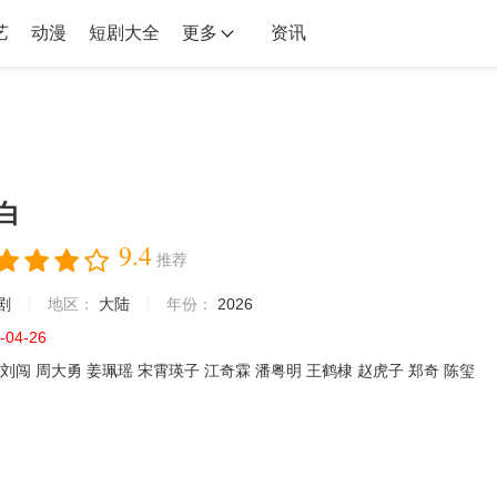
艺
动漫
短剧大全
更多
资讯
白
9.4
推荐
剧
地区：
大陆
年份：
2026
-04-26
刘闯
周大勇
姜珮瑶
宋霄瑛子
江奇霖
潘粤明
王鹤棣
赵虎子
郑奇
陈玺