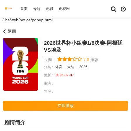
首页
专题
电影
电视剧
综艺
动漫
短剧大全
体育
../libs/web/notice/popup.html
返回
2026世界杯小组赛1/8决赛-阿根廷
VS埃及
7.8
豆瓣：
推荐
分类：
体育
大陆
2026
更新：
2026-07-07
主演：
导演：
立即播放
剧情简介