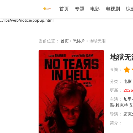
首页
专题
电影
电视剧
综
../libs/web/notice/popup.html
当前位置：
首页
恐怖片
地狱无泪
地狱无
豆瓣：
分类：
电影
更新：
2026
主演：
加里
温·赖克特
艾
导演：
迈克
简介：