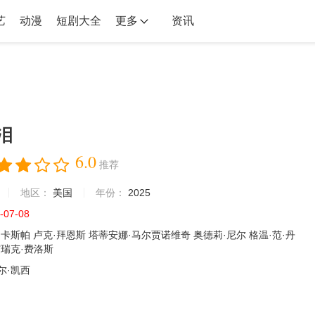
艺
动漫
短剧大全
更多
资讯
泪
6.0
推荐
地区：
美国
年份：
2025
-07-08
·卡斯帕
卢克·拜恩斯
塔蒂安娜·马尔贾诺维奇
奥德莉·尼尔
格温·范·丹
瑞克·费洛斯
尔·凯西