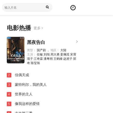
电影热播
更多
黑夜告白
类型：
国产剧 ，
地区：
大陆
主演：
任敏 刘闯 周大勇 姜珮瑶 宋霄
瑛子 江奇霖 潘粤明 王鹤棣 赵虎子 郑
奇 陈玺旭
佳偶天成
2
蒙特利尔，我的美人
3
世界的主人
4
像我这样的爱情
5