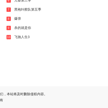
亢奋第三季
6
黑袍纠察队第五季
7
爆弹
8
杀的就是你
9
飞驰人生3
10
们，本站将及时删除侵权内容。
所有