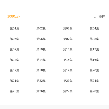
1080zyk
排序
第01集
第02集
第03集
第04集
第05集
第06集
第07集
第08集
第09集
第10集
第11集
第12集
第13集
第14集
第15集
第16集
第17集
第18集
第19集
第20集
第21集
第22集
第23集
第24集
第25集
第26集
第27集
第28集
第29集
第30集
第31集
第32集