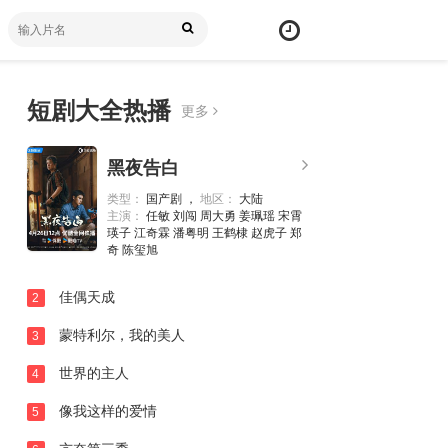
短剧大全热播
更多
黑夜告白
类型：
国产剧 ，
地区：
大陆
主演：
任敏 刘闯 周大勇 姜珮瑶 宋霄
瑛子 江奇霖 潘粤明 王鹤棣 赵虎子 郑
奇 陈玺旭
佳偶天成
2
蒙特利尔，我的美人
3
世界的主人
4
像我这样的爱情
5