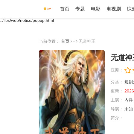
首页
专题
电影
电视剧
综
../libs/web/notice/popup.html
当前位置：
首页
-
无道神王
无道神
豆瓣：
分类：
短剧
更新：
2026
主演：
内详
导演：
未知
简介：