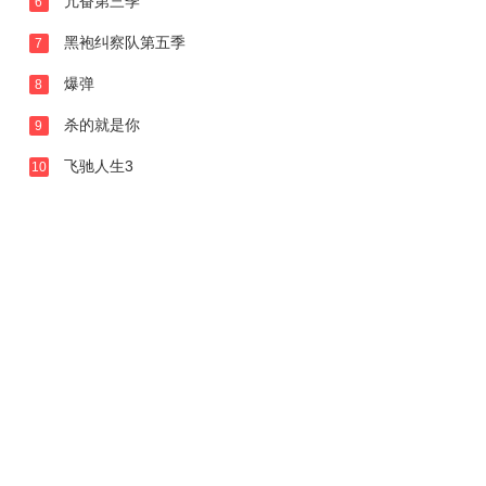
亢奋第三季
6
黑袍纠察队第五季
7
爆弹
8
杀的就是你
9
飞驰人生3
10