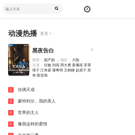
动漫热播
更多
黑夜告白
类型：
国产剧 ，
地区：
大陆
主演：
任敏 刘闯 周大勇 姜珮瑶 宋霄
瑛子 江奇霖 潘粤明 王鹤棣 赵虎子 郑
奇 陈玺旭
佳偶天成
2
蒙特利尔，我的美人
3
世界的主人
4
像我这样的爱情
5