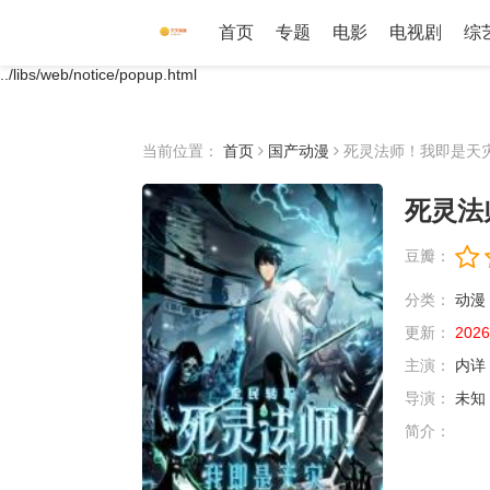
首页
专题
电影
电视剧
综
../libs/web/notice/popup.html
当前位置：
首页
国产动漫
死灵法师！我即是天
死灵法
豆瓣：
分类：
动漫
更新：
2026
主演：
内详
导演：
未知
简介：