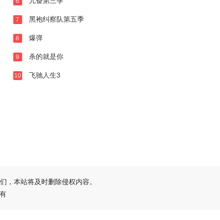
亢奋第三季
6
黑袍纠察队第五季
7
爆弹
8
杀的就是你
9
飞驰人生3
10
们，本站将及时删除侵权内容。
所有