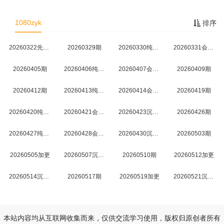
1080zyk
排序
20260322先导片
20260329期
20260330纯享版
20260331会员版
20260405期
20260406纯享版
20260407会员版
20260409期
20260412期
20260413纯享版
20260414会员版
20260419期
20260420纯享版
20260421会员版
20260423沉浸版
20260426期
20260427纯享版
20260428会员版
20260430沉浸版
20260503期
20260505加更
20260507沉浸版
20260510期
20260512加更
20260514沉浸版
20260517期
20260519加更
20260521沉浸版
20260524期
20260526会员版
20260528沉浸版
20260531期
本站内容均从互联网收集而来，仅供交流学习使用，版权归原创者所有
20260602会员版
20260604沉浸版