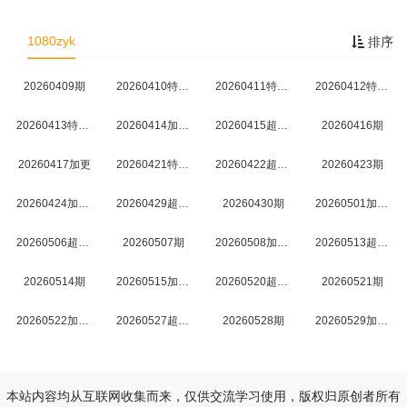
1080zyk
排序
20260409期
20260410特别企划
20260411特别企划
20260412特别企划
20260413特别企划
20260414加更版
20260415超前彩蛋
20260416期
20260417加更
20260421特别企划
20260422超前彩蛋
20260423期
20260424加更版
20260429超前彩蛋
20260430期
20260501加更版
20260506超前彩蛋
20260507期
20260508加更版
20260513超前彩蛋
20260514期
20260515加更版
20260520超前彩蛋
20260521期
20260522加更版
20260527超前彩蛋
20260528期
20260529加更版
20260603超前彩蛋
20260604期
20260605加更版
20260610超前彩蛋
本站内容均从互联网收集而来，仅供交流学习使用，版权归原创者所有
20260611期
20260612加更版
20260617超前彩蛋
20260618期