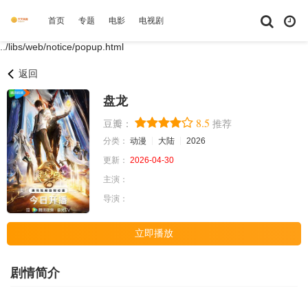
首页
专题
电影
电视剧
综艺
动漫
短剧大全
体育
../libs/web/notice/popup.html
返回
盘龙
8.5
豆瓣：
推荐
分类：
动漫
大陆
2026
更新：
2026-04-30
主演：
导演：
立即播放
剧情简介