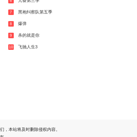
亢奋第三季
6
黑袍纠察队第五季
7
爆弹
8
杀的就是你
9
飞驰人生3
10
们，本站将及时删除侵权内容。