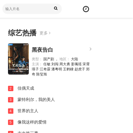
综艺热播
更多
黑夜告白
类型：
国产剧 ，
地区：
大陆
主演：
任敏 刘闯 周大勇 姜珮瑶 宋霄
瑛子 江奇霖 潘粤明 王鹤棣 赵虎子 郑
奇 陈玺旭
佳偶天成
2
蒙特利尔，我的美人
3
世界的主人
4
像我这样的爱情
5