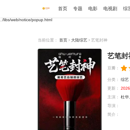
首页
专题
电影
电视剧
综
../libs/web/notice/popup.html
当前位置：
首页
大陆综艺
艺笔封神
艺笔封
豆瓣：
分类：
综艺
更新：
2026
主演：
杜华
导演：
简介：