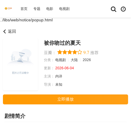
首页
专题
电影
电视剧
综艺
动漫
短剧大全
体育
../libs/web/notice/popup.html
返回
被你吻过的夏天
9.7
豆瓣：
推荐
分类：
电视剧
大陆
2026
更新：
2026-06-04
主演：
内详
导演：
未知
立即播放
剧情简介