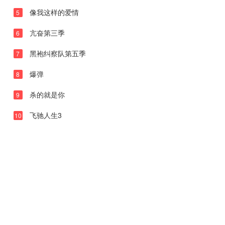
第09集
像我这样的爱情
5
第10集
亢奋第三季
6
第11集
黑袍纠察队第五季
7
第12集
爆弹
8
杀的就是你
9
飞驰人生3
10