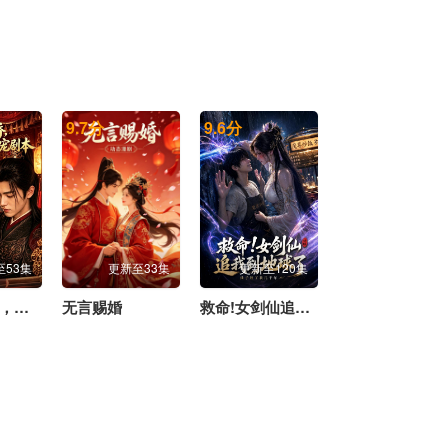
9.7
分
9.6
分
至53集
更新至33集
更新至120集
避祸入花轿，我解锁将军独宠剧本
无言赐婚
救命!女剑仙追到地球了