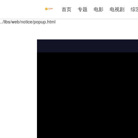
首页
专题
电影
电视剧
综
../libs/web/notice/popup.html