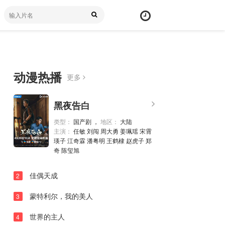
动漫热播
更多
第01集
弹
黑夜告白
幕
第02集
颜
类型：
国产剧 ，
地区：
大陆
第03集
主演：
任敏 刘闯 周大勇 姜珮瑶 宋霄
色
瑛子 江奇霖 潘粤明 王鹤棣 赵虎子 郑
第04集
奇 陈玺旭
第05集
佳偶天成
2
第06集
蒙特利尔，我的美人
3
第07集
世界的主人
第08集
4