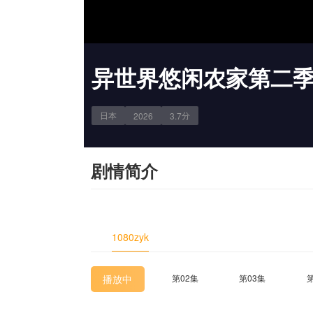
异世界悠闲农家第二
日本
分
2026
3.7
剧情简介
1080zyk
播放中
第02集
第03集