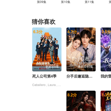
第09集
第10集
第11集
猜你喜欢
6.3
分
4.7
分
3.5
分
更新至6集
更新至80集
死人公司第4季
分手后邂逅隐世的他
Caballero , Laura , 卡洛斯·阿雷塞斯
8.2
分
1.3
分