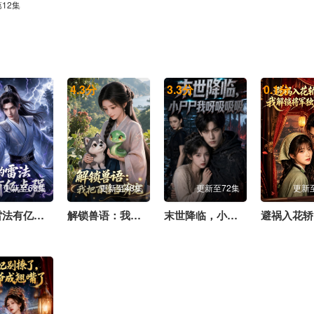
第12集
4.3
分
3.3
分
0.1
分
更新至68集
更新至48集
更新至72集
更新
我的雷法有亿点强
解锁兽语：我把百兽当萌宠
末世降临，小尸尸我呀吸吸吸