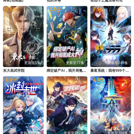
将夜(动画版)
仙武帝尊
花仙子之魔法香对论
2.5
分
0.5
分
7.1
分
更新至5集
更新至77集
更新至249集
东大高武学院
绑定破产AI，我开局氪成大神动态漫画第1季
暴富系统：我有999个新马甲动态漫画
8.0
分
4.3
分
更新至229集
更新至287集
更新至288集