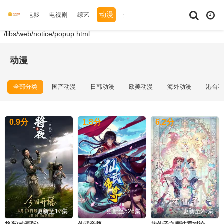
动漫
专题
电影
电视剧
综艺
短剧大全
体育
资讯
../libs/web/notice/popup.html
动漫
全部分类
国产动漫
日韩动漫
欧美动漫
海外动漫
港台动
0.9
分
1.8
分
6.2
分
更新至17集
更新至526集
更新至20集