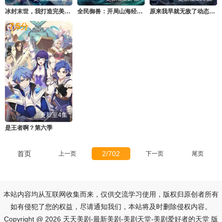
冰封末世，我打造完美领地动态漫画
全民御兽：开局山海经，我横扫全球动态漫画
原来我早就无敌了动态漫画
7.5
分
更新至4集
是王者啊？第六季
首页
2/702
上一页
下一页
尾页
本站内容均从互联网收集而来，仅供交流学习使用，版权归原创者所有
如有侵犯了您的权益，尽请通知我们，本站将及时删除侵权内容。
Copyright @ 2026 天天美剧-最新美剧-美剧天堂-美剧爱好者的天堂 版