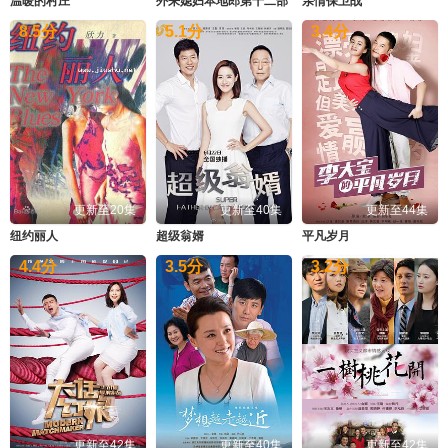
温暖的村庄
外来媳妇本地郎第十二部
亲情保卫战
8.5
分
5.1
分
3.4
分
更新至20集
更新至40集
更新至44集
纽约丽人
超级翁婿
平凡岁月
4.4
分
3.5
分
3.2
分
更新至42集
更新至40集
更新至42集