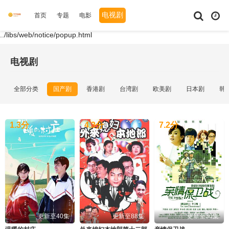
电视剧
首页
专题
电影
综艺
动漫
短剧大全
体育
../libs/web/notice/popup.html
电视剧
全部分类
国产剧
香港剧
台湾剧
欧美剧
日本剧
韩
1.3
分
4.3
分
7.2
分
更新至40集
更新至88集
更新至30集