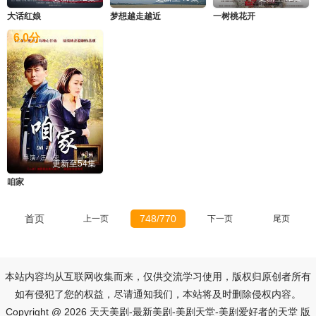
大话红娘
梦想越走越近
一树桃花开
6.0
分
更新至54集
咱家
首页
748/770
上一页
下一页
尾页
本站内容均从互联网收集而来，仅供交流学习使用，版权归原创者所有
如有侵犯了您的权益，尽请通知我们，本站将及时删除侵权内容。
Copyright @ 2026 天天美剧-最新美剧-美剧天堂-美剧爱好者的天堂 版