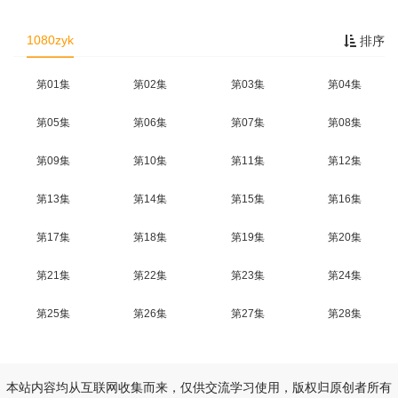
1080zyk
排序
第01集
第02集
第03集
第04集
第05集
第06集
第07集
第08集
第09集
第10集
第11集
第12集
第13集
第14集
第15集
第16集
第17集
第18集
第19集
第20集
第21集
第22集
第23集
第24集
第25集
第26集
第27集
第28集
第29集
第30集
第31集
第32集
本站内容均从互联网收集而来，仅供交流学习使用，版权归原创者所有
第33集
第34集
第35集
第36集