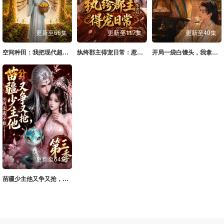
更新至66集
更新至117集
更新至40集
空间种田：我把现代超市搬回古代第一季
纨绔郡主得宠日常：惹金枝第四季
开局一袋白馒头，我拿捏了落魄少爷
0.6
分
更新至64集
苗疆少主他又争又抢，阿禾逃不掉第三季