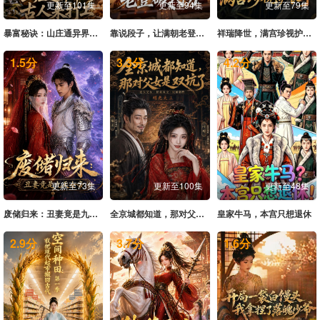
更新至101集
更新至94集
更新至79集
暴富秘诀：山庄通异界古人来打工
靠说段子，让满朝老登大破大防
祥瑞降世，满宫珍视护长宁
1.5
分
3.3
分
4.2
分
更新至73集
更新至100集
更新至48集
废储归来：丑妻竟是九天女帝
全京城都知道，那对父女是双坑了
皇家牛马，本宫只想退休
2.9
分
3.7
分
1.6
分