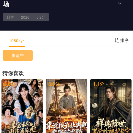
场
日本
分
2026
5.3
剧情简介
排序
1080zyk
播放中
猜你喜欢
3.6
分
8.6
分
1.1
分