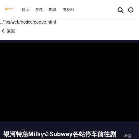
首页
专题
电影
电视剧
综艺
动漫
短剧大全
体育
../libs/web/notice/popup.html
返回
银河特急Milky✩Subway各站停车前往剧
详情