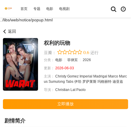
首页
专题
电影
电视剧
综艺
动漫
短剧大全
体育
../libs/web/notice/popup.html
返回
权利的玩物
0.6
豆瓣：
还行
分类：
电影
菲律宾
2026
更新：
2026-06-03
主演：
Christy
Gomez
Imperial
Madrigal
Marco
Marc
us
Sumulong
Tabs
伊坦·罗萨莱斯
玛格丽特·迪亚兹
导演：
Christian
Lat
Paolo
立即播放
剧情简介