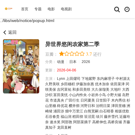
首页
专题
电影
电视剧
综艺
动漫
短剧大全
体育
../libs/web/notice/popup.html
返回
异世界悠闲农家第二季
3.7
豆瓣：
还行
分类：
动漫
日本
2026
更新：
2026-04-06
主演：
Lynn
上田燿司
下地紫野
东内麻理子
中村源太
久野美咲
乡田穗积
伊藤加奈惠
优木加奈
依田菜津
冈
咲美保
吉冈茉祐
和多田美咲
大久保瑠美
大地叶
大西
沙织
富田美忧
小山内怜央
小岩井小鸟
小野大辅
岛野
花
市道真央
广田行生
日冈夏美
日笠阳子
木内秀信
杉
山里穗
柊优花
樱井彻
河野日和
泊明日菜
津田里穗
洲
崎绫
浦田涉
畑中万里江
白熊宽嗣
白石晴香
相坂优歌
石谷春贵
福山润
稻田彻
笹沼晃
绿川
藤井雪代
近藤玲
奈
速水奖
阿部敦
阿部菜摘子
高桥伸也
高桥良辅
齐藤
真知子
龙田直树