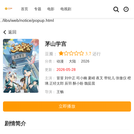
首页
专题
电影
电视剧
综艺
动漫
短剧大全
体育
../libs/web/notice/popup.html
返回
茅山学宫
3.7
豆瓣：
还行
分类：
动漫
大陆
2026
更新：
2026-05-28
主演：
冒冒
刘中正
司小幽
夏崝
夜叉
带轮儿
张傲仪
橙
璃
正经太郎
辰羽
酥小盼
魏茹晨
导演：
王畅
立即播放
剧情简介