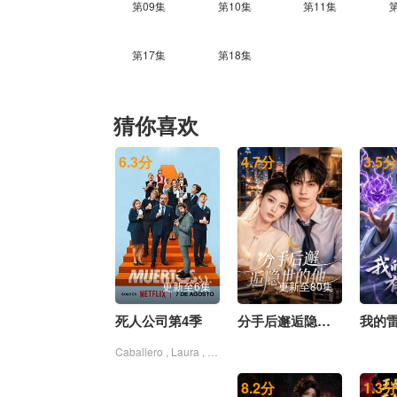
第09集
第10集
第11集
第17集
第18集
猜你喜欢
6.3
分
4.7
分
3.5
分
更新至6集
更新至80集
死人公司第4季
分手后邂逅隐世的他
Caballero , Laura , 卡洛斯·阿雷塞斯
8.2
分
1.3
分