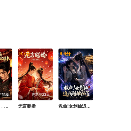
9.7
分
9.6
分
至53集
更新至33集
更新至120集
避祸入花轿，我解锁将军独宠剧本
无言赐婚
救命!女剑仙追到地球了