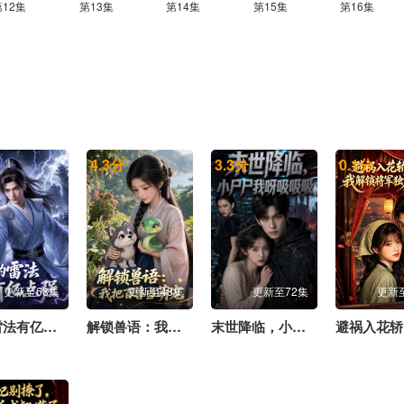
第12集
第13集
第14集
第15集
第16集
4.3
分
3.3
分
0.1
分
更新至68集
更新至48集
更新至72集
更新
我的雷法有亿点强
解锁兽语：我把百兽当萌宠
末世降临，小尸尸我呀吸吸吸