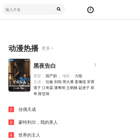
动漫热播
更多
第01集
弹
黑夜告白
幕
第02集
颜
类型：
国产剧 ，
地区：
大陆
第03集
主演：
任敏 刘闯 周大勇 姜珮瑶 宋霄
色
瑛子 江奇霖 潘粤明 王鹤棣 赵虎子 郑
第04集
奇 陈玺旭
第05集
佳偶天成
2
第06集
蒙特利尔，我的美人
3
第07集
世界的主人
第08集
4