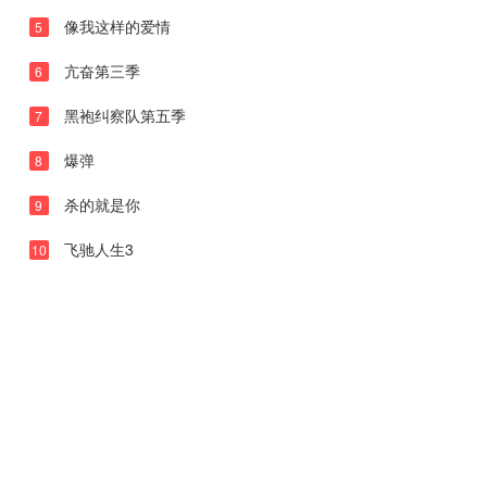
第09集
像我这样的爱情
5
第10集
亢奋第三季
6
第11集
黑袍纠察队第五季
7
第12集
爆弹
8
第13集
杀的就是你
9
第14集
第15集
飞驰人生3
10
第16集
第17集
第18集