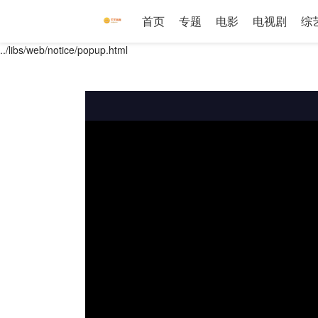
首页
专题
电影
电视剧
综
../libs/web/notice/popup.html