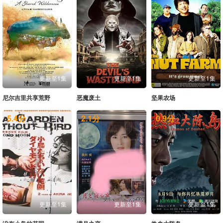
更新至1集
更新至1集
更新至1集
尼尔吉里共享荒野
恶魔废土
坚果农场
5.4
分
2.1
分
0.9
分
更新至1集
更新至1集
更新至1集