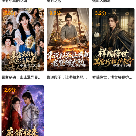
没有小鸟的花园
满月之恋
热血大陈岛
5.6
分
9.5
分
3.2
分
更新至101集
更新至94集
更新至79集
暴富秘诀：山庄通异界古人来打工
靠说段子，让满朝老登大破大防
祥瑞降世，满宫珍视护长宁
2.6
分