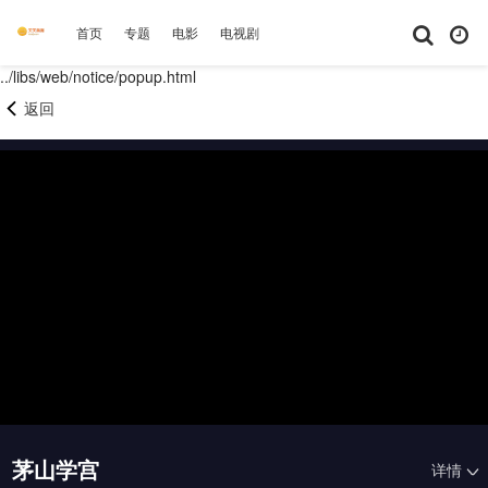
首页
专题
电影
电视剧
综艺
动漫
短剧大全
体育
../libs/web/notice/popup.html
返回
茅山学宫
详情