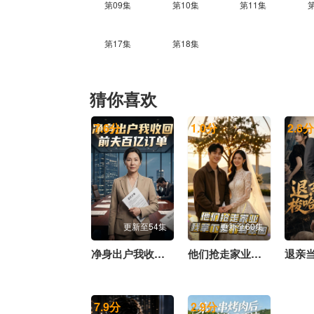
第09集
第10集
第11集
第17集
第18集
猜你喜欢
7.6
分
1.0
分
2.8
分
更新至54集
更新至60集
净身出户我收回前夫百亿订单
他们抢走家业，我拿下整个翡翠圈
7.9
分
2.9
分