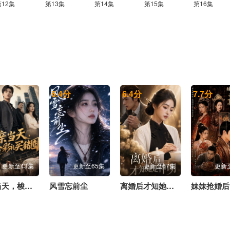
第12集
第13集
第14集
第15集
第16集
6.4
分
6.4
分
7.7
分
更新至43集
更新至65集
更新至67集
更新
退亲当天，梭哈彩礼买猪圈
风雪忘前尘
离婚后才知她是神明