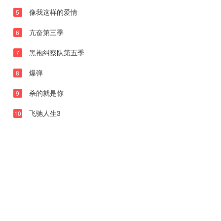
第09集
像我这样的爱情
5
第10集
亢奋第三季
6
第11集
黑袍纠察队第五季
7
第12集
爆弹
8
第13集
杀的就是你
9
第14集
第15集
飞驰人生3
10
第16集
第17集
第18集