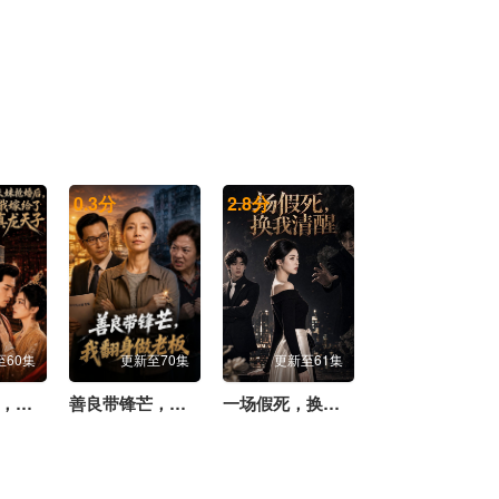
0.3
分
2.8
分
至60集
更新至70集
更新至61集
妹妹抢婚后，我嫁给了真龙天子
善良带锋芒，我翻身做老板
一场假死，换我清醒