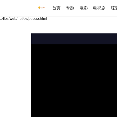
首页
专题
电影
电视剧
综
../libs/web/notice/popup.html