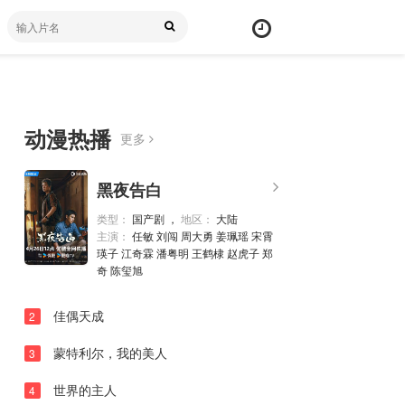
动漫热播
更多
第01集
弹
黑夜告白
幕
第02集
颜
类型：
国产剧 ，
地区：
大陆
第03集
主演：
任敏 刘闯 周大勇 姜珮瑶 宋霄
色
瑛子 江奇霖 潘粤明 王鹤棣 赵虎子 郑
第04集
奇 陈玺旭
第05集
佳偶天成
2
第06集
蒙特利尔，我的美人
3
第07集
世界的主人
第08集
4