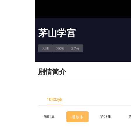
茅山学宫
大陆
分
2026
3.7
剧情简介
1080zyk
第01集
播放中
第03集