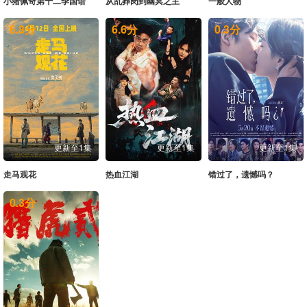
小猪佩奇第十二季国语
从乱葬岗到幽冥之主
一般人物
6.8
分
6.6
分
0.3
分
更新至1集
更新至1集
更新至1集
走马观花
热血江湖
错过了，遗憾吗？
0.3
分