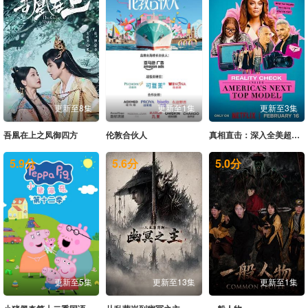
更新至8集
更新至1集
更新至3集
吾凰在上之凤御四方
伦敦合伙人
真相直击：深入全美超模大赛第一季
5.9
分
5.6
分
5.0
分
更新至5集
更新至13集
更新至1集