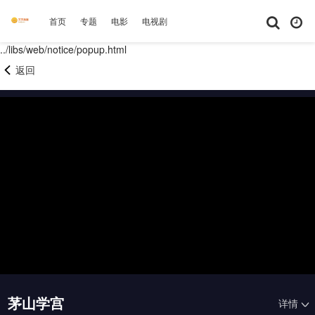
首页
专题
电影
电视剧
综艺
动漫
短剧大全
体育
../libs/web/notice/popup.html
返回
茅山学宫
详情