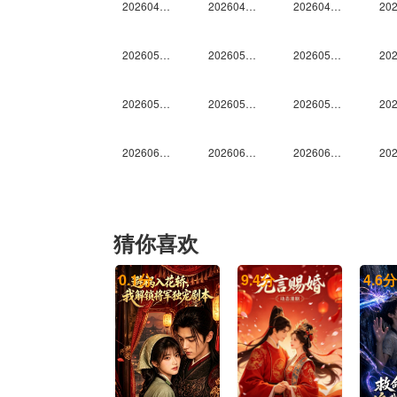
20260423期
20260427期
20260428期
20260511期
20260512期
20260513期
20260525期
20260526期
20260527期
20260608期
20260609期
20260610期
20260623期
20260624期
20260625期
猜你喜欢
20260707期
20260708期
20260713期
0.1
分
9.4
分
4.6
分
20260722期
20260723期
20260727期
20260806期