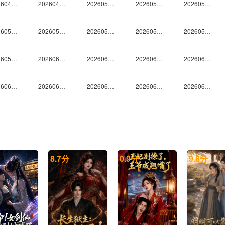
20260429期
20260430期
20260504期
20260505期
20260506期
20260514期
20260518期
20260519期
20260520期
20260521期
20260528期
20260601期
20260602期
20260603期
20260604期
20260611期
20260615期
20260616期
20260617期
20260622期
20260629期
20260630期
20260701期
20260702期
20260706期
20260714期
20260715期
20260716期
20260720期
20260721期
8.7
分
0.9
分
9.8
分
20260728期
20260729期
20260803期
20260804期
20260805期