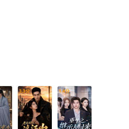
20260610期
20260611期
20260615期
20260616期
20260617期
20260622期
20260623期
20260624期
20260625期
3.3
分
1.4
分
20260629期
20260630期
20260701期