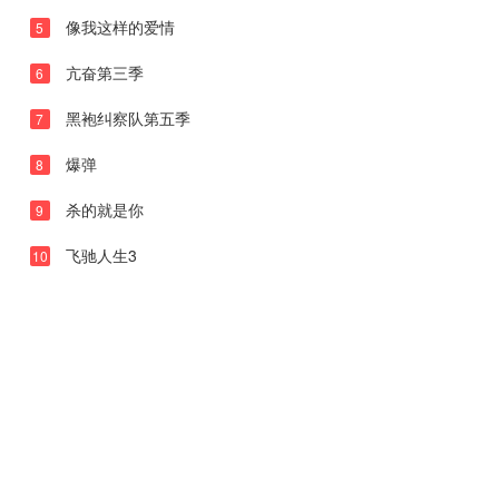
20260423期
像我这样的爱情
5
20260427期
亢奋第三季
6
20260428期
黑袍纠察队第五季
7
20260429期
爆弹
8
20260430期
杀的就是你
9
20260504期
20260505期
飞驰人生3
10
20260506期
20260511期
20260512期
20260513期
20260514期
20260518期