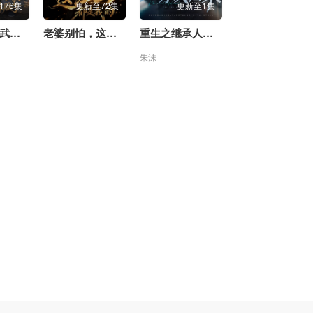
20260702期
176集
更新至72集
更新至1集
20260706期
明明可以靠武力，娘子非要靠脑子
老婆别怕，这江山都是我的
重生之继承人归来
20260707期
朱洙
20260708期
20260713期
20260714期
20260715期
20260716期
20260720期
20260721期
20260722期
20260723期
20260727期