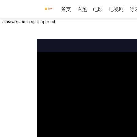
首页
专题
电影
电视剧
综
../libs/web/notice/popup.html