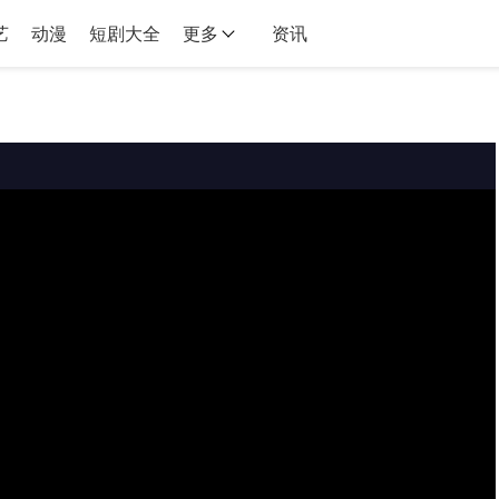
艺
动漫
短剧大全
更多
资讯