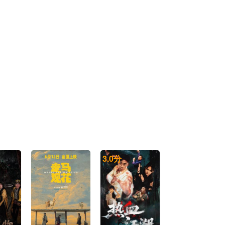
20260610期
20260611期
20260615期
20260616期
20260617期
20260622期
20260623期
20260624期
20260625期
3.0
分
20260629期
20260630期
20260701期