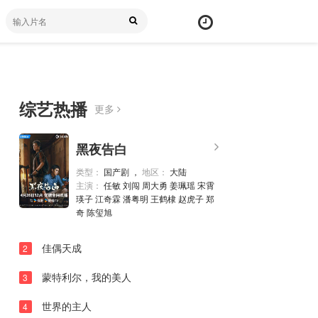
综艺热播
更多
20260409期
弹
黑夜告白
幕
20260413期
颜
类型：
国产剧 ，
地区：
大陆
20260414期
主演：
任敏 刘闯 周大勇 姜珮瑶 宋霄
色
瑛子 江奇霖 潘粤明 王鹤棣 赵虎子 郑
20260415期
奇 陈玺旭
20260416期
佳偶天成
2
20260420期
蒙特利尔，我的美人
3
20260421期
世界的主人
20260422期
4