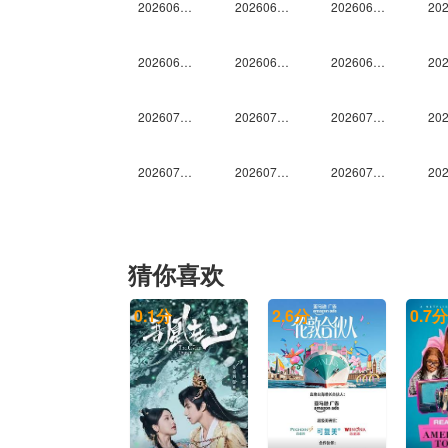
20260608期
20260609期
20260610期
20260623期
20260624期
20260625期
20260707期
20260708期
20260713期
20260722期
20260723期
20260727期
20260806期
猜你喜欢
0.1
分
2.6
分
0.7
分