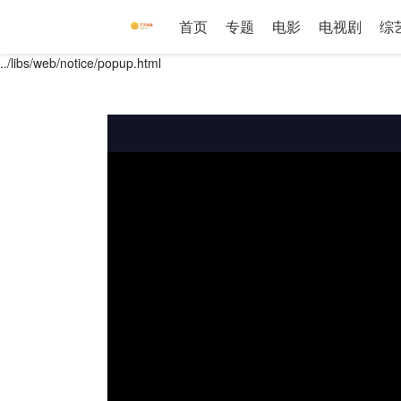
首页
专题
电影
电视剧
综
../libs/web/notice/popup.html