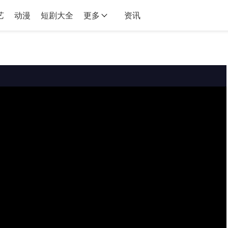
艺
动漫
短剧大全
更多
资讯