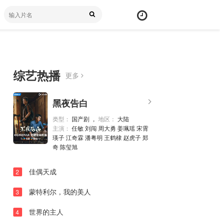
综艺热播
更多
20260409期
弹
黑夜告白
幕
20260413期
颜
类型：
国产剧 ，
地区：
大陆
20260414期
主演：
任敏 刘闯 周大勇 姜珮瑶 宋霄
色
瑛子 江奇霖 潘粤明 王鹤棣 赵虎子 郑
20260415期
奇 陈玺旭
20260416期
佳偶天成
2
20260420期
蒙特利尔，我的美人
3
20260421期
世界的主人
20260422期
4