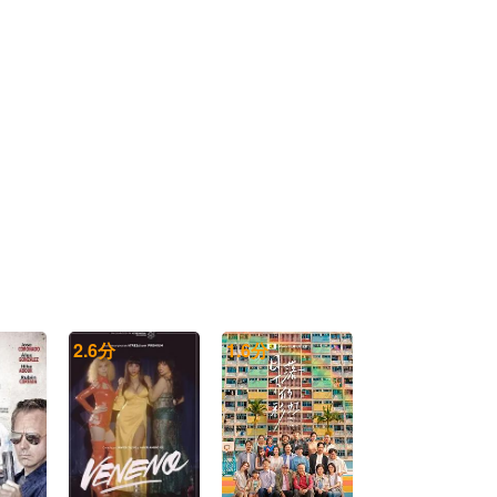
20260610期
20260611期
20260615期
20260616期
20260617期
20260622期
20260623期
20260624期
20260625期
2.6
分
1.6
分
20260629期
20260630期
20260701期