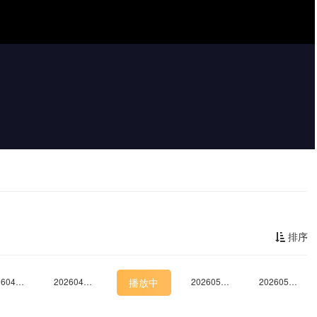
排序
20260415期
20260416期
20260420期
20260421期
20260422期
20260429期
20260430期
播放中
20260505期
20260506期