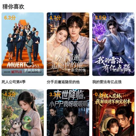
猜你喜欢
20260630期
20260701期
20260702期
20260706期
6.3
分
4.7
分
3.5
分
20260707期
20260708期
20260713期
20260714期
20260715期
20260716期
20260720期
20260721期
20260722期
20260723期
20260727期
20260728期
20260729期
20260803期
20260804期
20260805期
更新至6集
更新至80集
更新至68集
20260806期
死人公司第4季
分手后邂逅隐世的他
我的雷法有亿点强
4.3
分
3.3
分
0.1
分