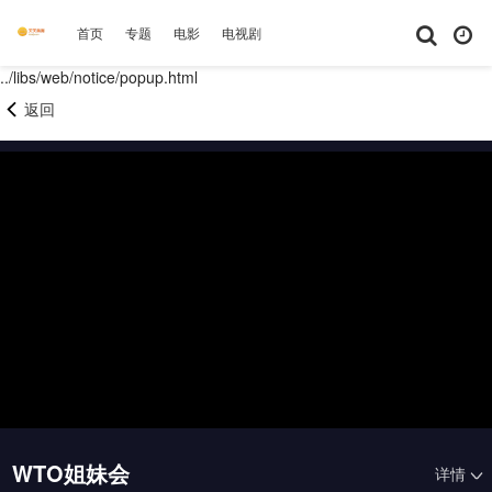
首页
专题
电影
电视剧
综艺
动漫
短剧大全
体育
../libs/web/notice/popup.html
返回
20260409期
20260413期
20260414期
20260415期
WTO姐妹会
详情