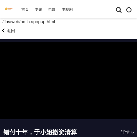
首页
专题
电影
电视剧
综艺
动漫
短剧大全
体育
../libs/web/notice/popup.html
返回
错付十年，于小姐撤资清算
详情