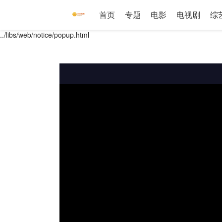
首页
专题
电影
电视剧
综
../libs/web/notice/popup.html