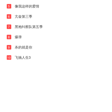
第09集
像我这样的爱情
5
第10集
亢奋第三季
6
第11集
黑袍纠察队第五季
7
第12集
爆弹
8
第13集
杀的就是你
9
第14集
第15集
飞驰人生3
10
第16集
第17集
第18集
第19集
第20集
第21集