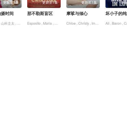
更新至1集
更新至1集
更新至1集
更新
拍摄时间
那不勒斯盲区
摩挲与倾心
千浦僚 , 山科圭太 , 川瀬陽太 , 并木塔子 , 明美美羽 , 松本菜奈实
Esposito , Maria , 玛丽安娜·芳塔娜 , 马尔科·达莫雷
Chloe , Christy , Imperial , Jenna