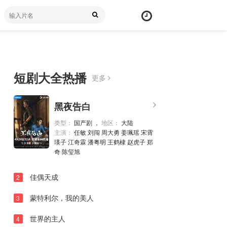
短剧大全热播
更多
第01集
弹
黑夜告白
幕
第02集
颜
类型：
国产剧 ，
地区：
大陆
第03集
主演：
任敏 刘闯 周大勇 姜珮瑶 宋霄
色
瑛子 江奇霖 潘粤明 王鹤棣 赵虎子 郑
第04集
奇 陈玺旭
第05集
佳偶天成
2
第06集
蒙特利尔，我的美人
3
第07集
世界的主人
第08集
4