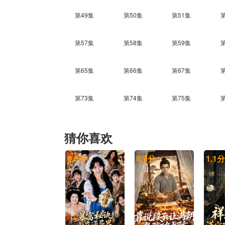
第49集
第50集
第51集
第57集
第58集
第59集
第65集
第66集
第67集
第73集
第74集
第75集
猜你喜欢
3.6
分
8.6
分
1.1
分