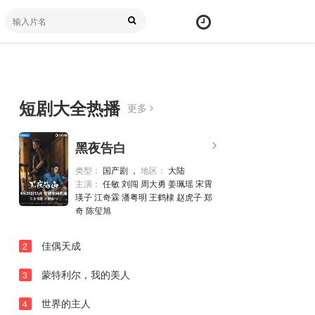
短剧大全热播
更多
第01集
弹
黑夜告白
幕
第02集
颜
类型：
国产剧 ，
地区：
大陆
第03集
主演：
任敏 刘闯 周大勇 姜珮瑶 宋霄
色
瑛子 江奇霖 潘粤明 王鹤棣 赵虎子 郑
第04集
奇 陈玺旭
第05集
佳偶天成
2
第06集
蒙特利尔，我的美人
3
第07集
世界的主人
第08集
4