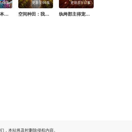
第47集
至48集
更新至66集
更新至117集
第48集
皇家牛马，本宫只想退休
空间种田：我把现代超市搬回古代第一季
纨绔郡主得宠日常：惹金枝第四季
第49集
第50集
第51集
第52集
第53集
第54集
第55集
第56集
第57集
第58集
第59集
们，本站将及时删除侵权内容。