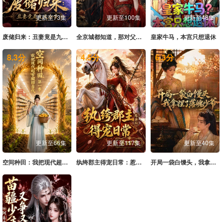
更新至73集
更新至100集
更新至48集
废储归来：丑妻竟是九天女帝
全京城都知道，那对父女是双坑了
皇家牛马，本宫只想退休
8.3
分
4.5
分
6.3
分
更新至66集
更新至117集
更新至40集
空间种田：我把现代超市搬回古代第一季
纨绔郡主得宠日常：惹金枝第四季
开局一袋白馒头，我拿捏了落魄少爷