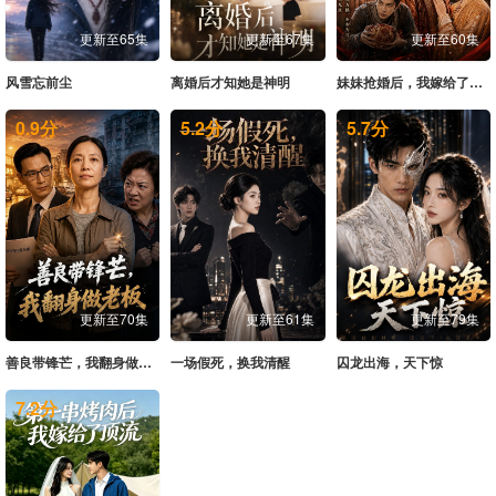
更新至65集
更新至67集
更新至60集
风雪忘前尘
离婚后才知她是神明
妹妹抢婚后，我嫁给了真龙天子
0.9
分
5.2
分
5.7
分
更新至70集
更新至61集
更新至79集
善良带锋芒，我翻身做老板
一场假死，换我清醒
囚龙出海，天下惊
7.2
分