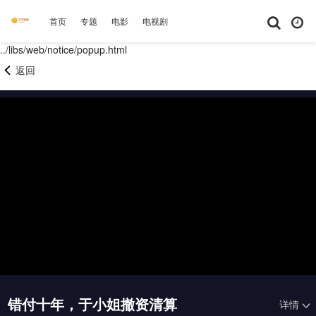
首页
专题
电影
电视剧
综艺
动漫
短剧大全
体育
../libs/web/notice/popup.html
返回
第01集
第02集
第03集
第04集
错付十年，于小姐撤资清算
详情