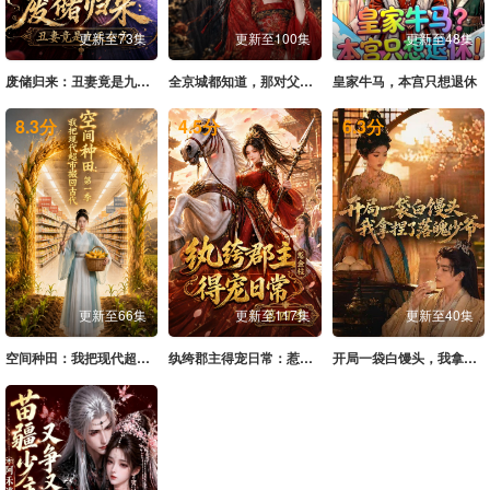
更新至73集
更新至100集
更新至48集
废储归来：丑妻竟是九天女帝
全京城都知道，那对父女是双坑了
皇家牛马，本宫只想退休
8.3
分
4.5
分
6.3
分
更新至66集
更新至117集
更新至40集
空间种田：我把现代超市搬回古代第一季
纨绔郡主得宠日常：惹金枝第四季
开局一袋白馒头，我拿捏了落魄少爷