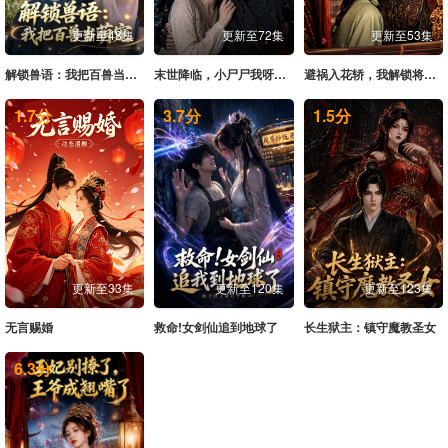
更新至48集
更新至72集
更新至53集
解锁兽语：我把百兽当萌宠
末世降临，小尸尸我呀吸吸吸
避祸入花轿，我解锁将军独宠剧本
1.7
分
3.7
分
1.5
分
更新至33集
更新至120集
更新至123集
无言赐婚
救命!女剑仙追到地球了
长生狱主：镇守魔教圣女
6.3
分