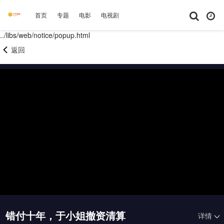
首页
专题
电影
电视剧
综艺
动漫
短剧大全
体育
../libs/web/notice/popup.html
返回
第01集
第02集
第03集
第04集
第05集
第06集
第07集
第08集
第09集
第10集
第11集
第12集
第13集
第14集
第15集
第16集
第17集
第18集
第19集
第20集
错付十年，于小姐撤资清算
详情