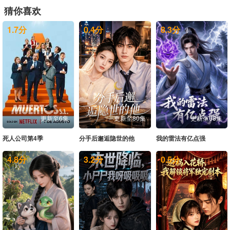
猜你喜欢
第61集
第62集
第63集
第64集
1.7
分
0.4
分
8.3
分
第65集
第66集
第67集
第68集
第69集
第70集
第71集
第72集
第73集
第74集
第75集
第76集
第77集
第78集
第79集
更新至6集
更新至80集
更新至68集
死人公司第4季
分手后邂逅隐世的他
我的雷法有亿点强
4.8
分
3.2
分
0.5
分