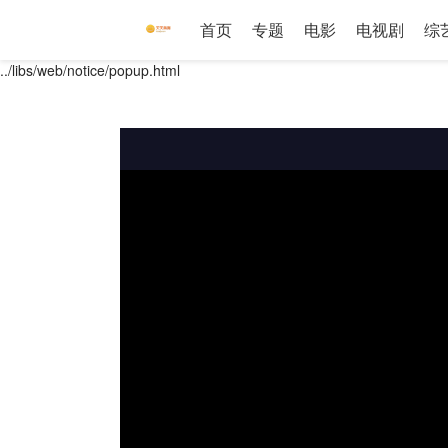
首页
专题
电影
电视剧
综
../libs/web/notice/popup.html