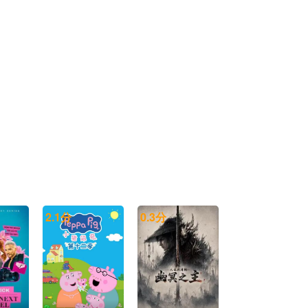
第35集
第36集
第37集
第38集
第39集
第40集
第41集
第42集
第43集
2.1
分
0.3
分
第44集
第45集
第46集