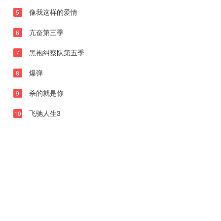
第09集
像我这样的爱情
5
第10集
亢奋第三季
6
第11集
黑袍纠察队第五季
7
第12集
爆弹
8
第13集
杀的就是你
9
第14集
第15集
飞驰人生3
10
第16集
第17集
第18集
第19集
第20集
第21集