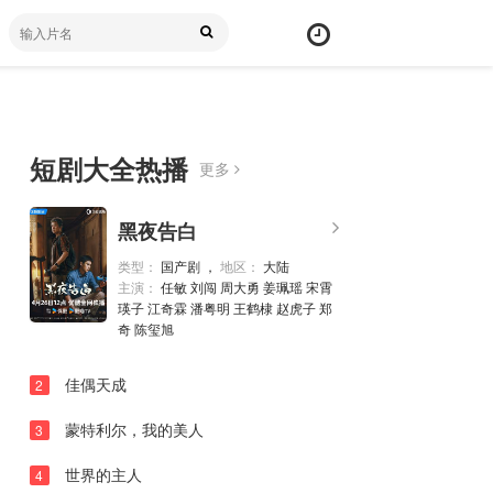
短剧大全热播
更多
第01集
弹
黑夜告白
幕
第02集
颜
类型：
国产剧 ，
地区：
大陆
第03集
主演：
任敏 刘闯 周大勇 姜珮瑶 宋霄
色
瑛子 江奇霖 潘粤明 王鹤棣 赵虎子 郑
第04集
奇 陈玺旭
第05集
佳偶天成
2
第06集
蒙特利尔，我的美人
3
第07集
世界的主人
第08集
4