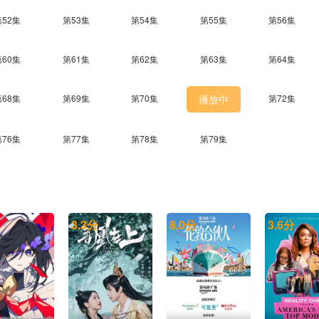
第52集
第53集
第54集
第55集
第56集
第60集
第61集
第62集
第63集
第64集
第68集
第69集
第70集
播放中
第72集
第76集
第77集
第78集
第79集
3.3
分
8.0
分
3.6
分