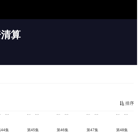
资清算
第04集
第05集
第06集
第07集
第08集
第12集
第13集
第14集
第15集
第16集
第20集
第21集
第22集
第23集
第24集
第28集
第29集
第30集
第31集
第32集
排序
第36集
第37集
第38集
第39集
第40集
第44集
第45集
第46集
第47集
第48集