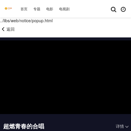
首页
专题
电影
电视剧
综艺
动漫
短剧大全
体育
../libs/web/notice/popup.html
返回
超燃青春的合唱
详情