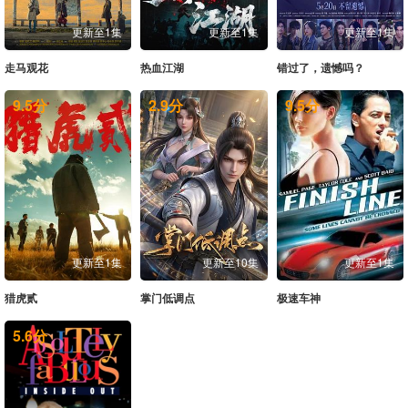
20260607未播
20260610未播
20260611尝鲜
20260612上
更新至1集
更新至1集
更新至1集
20260612中
20260612下
20260613未播
20260614未播
走马观花
热血江湖
错过了，遗憾吗？
9.5
分
2.9
分
9.5
分
20260617未播
20260618尝鲜
20260619上
20260619中
20260619下
20260619纯享
20260620未播
20260621未播
20260623爱撩专访
20260624未播
20260625尝鲜
20260626上
20260626中
20260626下
20260626纯享
20260627未播
更新至1集
更新至10集
更新至1集
20260628未播
猎虎贰
掌门低调点
极速车神
5.6
分