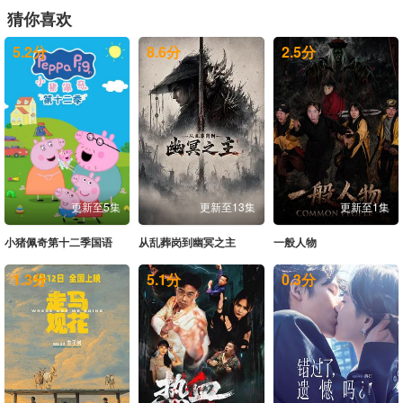
猜你喜欢
20260522中
20260522下
20260522纯享
20260523代露娃个人舞台合集
5.2
分
8.6
分
2.5
分
20260523段奥娟个人舞台合集
20260523高瑞璇个人舞台合集
20260523康子奇个人舞台合集
20260523鹭卓个人舞台合集
20260523马小宇个人舞台合集
20260523欧阳娣娣个人舞台合集
20260523邵子恒个人舞台合集
20260523王安宇个人舞台合集
20260523王晓赟子个人舞台合集
20260523吴俊霆个人舞台合集
20260523希林娜依·高个人舞台合集
20260523谢可寅Shaking Chloe个人舞台合集
20260523徐艺洋个人舞台合集
20260523许馨文个人舞台合集
20260523颜安个人舞台合集
20260523姚弛个人舞台合集
更新至5集
更新至13集
更新至1集
20260523余宇涵个人舞台合集
20260523袁一琦个人舞台合集
20260523钟辰乐个人舞台合集
20260523en王翊恩个人舞台合集
小猪佩奇第十二季国语
从乱葬岗到幽冥之主
一般人物
20260523Top Barry杨博睿个人舞台合集
20260524未播
20260527未播
20260528尝鲜
1.3
分
5.1
分
0.3
分
20260529上
20260529中
20260529下
20260530未播
20260531未播
20260603未播
20260604尝鲜
20260605上
20260605中
20260605下
20260605纯享
20260606未播