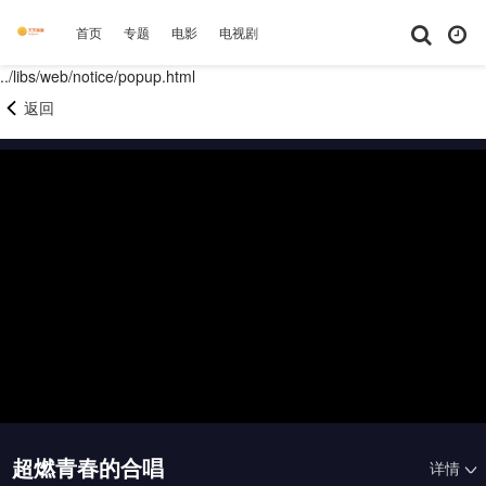
首页
专题
电影
电视剧
综艺
动漫
短剧大全
体育
../libs/web/notice/popup.html
返回
20260424上
20260424中
20260424下
20260425未播
20260426未播
20260430未播
20260501上
20260501中
20260501下
20260501纯享
20260502未播
20260503未播
20260508上
20260508中
20260508下
20260508纯享
20260509未播
20260510未播
20260513未播
20260514尝鲜
超燃青春的合唱
详情