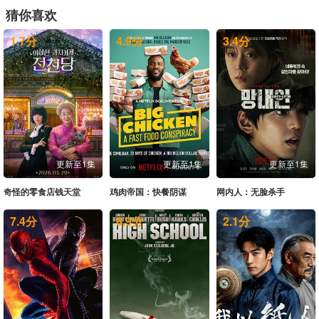
猜你喜欢
20260531未播
20260603未播
20260604尝鲜
20260605上
1.7
分
4.9
分
3.4
分
20260605中
20260605下
20260605纯享
20260606未播
20260607未播
20260610未播
20260611尝鲜
20260612上
20260612中
20260612下
20260613未播
20260614未播
20260617未播
20260618尝鲜
20260619上
20260619中
更新至1集
更新至1集
更新至1集
20260619下
20260619纯享
20260620未播
20260621未播
奇怪的零食店钱天堂
鸡肉帝国：快餐阴谋
网内人：无脸杀手
20260623爱撩专访
20260624未播
20260625尝鲜
20260626上
7.4
分
8.9
分
2.1
分
20260626中
20260626下
20260626纯享
20260627未播
20260628未播