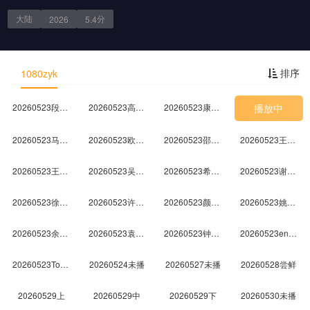
20260515上
20260515中
20260515下
20260516未播
大陆
分
2026
5.4
20260517未播
20260520未播
20260521尝鲜
20260522上
剧情简介
排序
1080zyk
20260522中
20260522下
20260522纯享
20260523代露娃个人舞台合集
20260523段奥娟个人舞台合集
20260523高瑞璇个人舞台合集
20260523康子奇个人舞台合集
播放中
20260523马小宇个人舞台合集
20260523欧阳娣娣个人舞台合集
20260523邵子恒个人舞台合集
20260523王安宇个人舞台合集
20260523王晓赟子个人舞台合集
20260523吴俊霆个人舞台合集
20260523希林娜依·高个人舞台合集
20260523谢可寅Shaking Chloe个人舞台合集
20260523徐艺洋个人舞台合集
20260523许馨文个人舞台合集
20260523颜安个人舞台合集
20260523姚弛个人舞台合集
20260523余宇涵个人舞台合集
20260523袁一琦个人舞台合集
20260523钟辰乐个人舞台合集
20260523en王翊恩个人舞台合集
20260523Top Barry杨博睿个人舞台合集
20260524未播
20260527未播
20260528尝鲜
20260529上
20260529中
20260529下
20260530未播