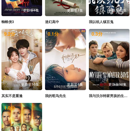
更新至1集
更新至1集
更新至10集
蜘蛛侠3
迷幻高中
我以纸人镇百鬼
9.2
分
0.1
分
0.3
分
更新至16集
更新至4集
更新至10集
其实不是重逢
我的鸵鸟先生
我与沃尔特家男孩的生活第三季
1.0
分