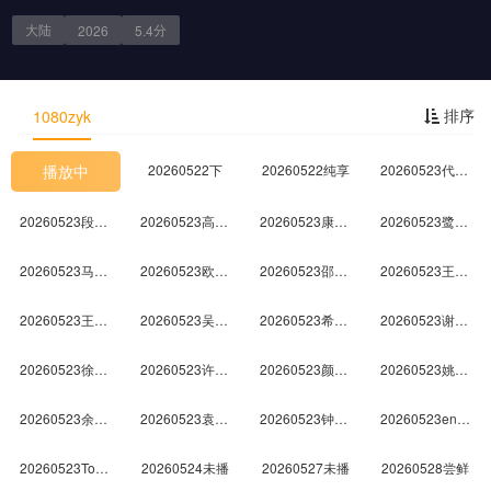
20260509未播
20260510未播
20260513未播
20260514尝鲜
大陆
分
2026
5.4
20260515上
20260515中
20260515下
20260516未播
剧情简介
排序
1080zyk
20260517未播
20260520未播
20260521尝鲜
20260522上
播放中
20260522下
20260522纯享
20260523代露娃个人舞台合集
20260523段奥娟个人舞台合集
20260523高瑞璇个人舞台合集
20260523康子奇个人舞台合集
20260523鹭卓个人舞台合集
20260523马小宇个人舞台合集
20260523欧阳娣娣个人舞台合集
20260523邵子恒个人舞台合集
20260523王安宇个人舞台合集
20260523王晓赟子个人舞台合集
20260523吴俊霆个人舞台合集
20260523希林娜依·高个人舞台合集
20260523谢可寅Shaking Chloe个人舞台合集
20260523徐艺洋个人舞台合集
20260523许馨文个人舞台合集
20260523颜安个人舞台合集
20260523姚弛个人舞台合集
20260523余宇涵个人舞台合集
20260523袁一琦个人舞台合集
20260523钟辰乐个人舞台合集
20260523en王翊恩个人舞台合集
20260523Top Barry杨博睿个人舞台合集
20260524未播
20260527未播
20260528尝鲜