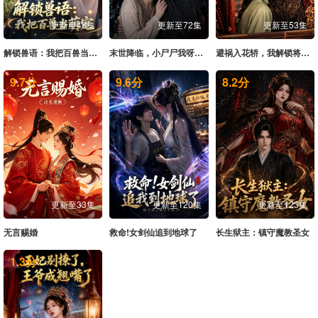
更新至48集
更新至72集
更新至53集
解锁兽语：我把百兽当萌宠
末世降临，小尸尸我呀吸吸吸
避祸入花轿，我解锁将军独宠剧本
9.7
分
9.6
分
8.2
分
更新至33集
更新至120集
更新至123集
无言赐婚
救命!女剑仙追到地球了
长生狱主：镇守魔教圣女
1.3
分