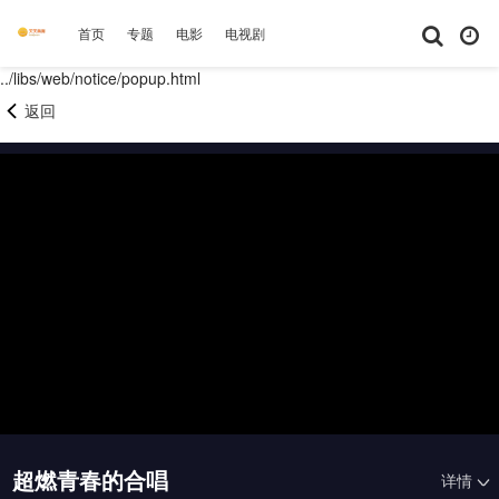
首页
专题
电影
电视剧
综艺
动漫
短剧大全
体育
../libs/web/notice/popup.html
返回
20260424上
20260424中
20260424下
20260425未播
20260426未播
20260430未播
20260501上
20260501中
20260501下
20260501纯享
20260502未播
20260503未播
20260508上
20260508中
20260508下
20260508纯享
超燃青春的合唱
详情