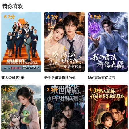
猜你喜欢
20260529上
20260529中
20260529下
20260530未播
6.3
分
4.7
分
3.5
分
20260531未播
20260603未播
20260604尝鲜
20260605上
20260605中
20260605下
20260605纯享
20260606未播
20260607未播
20260610未播
20260611尝鲜
20260612上
20260612中
20260612下
20260613未播
20260614未播
更新至6集
更新至80集
更新至68集
20260617未播
20260618尝鲜
20260619上
20260619中
死人公司第4季
分手后邂逅隐世的他
我的雷法有亿点强
20260619下
20260619纯享
20260620未播
20260621未播
4.3
分
3.3
分
0.1
分
20260623爱撩专访
20260624未播
20260625尝鲜
20260626上
20260626中
20260626下
20260626纯享
20260627未播
20260628未播