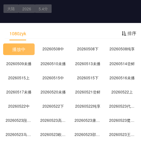
20260424上
20260424中
20260424下
20260425未播
大陆
分
2026
5.4
20260426未播
20260430未播
20260501上
20260501中
剧情简介
排序
1080zyk
20260501下
20260501纯享
20260502未播
20260503未播
播放中
20260508中
20260508下
20260508纯享
20260509未播
20260510未播
20260513未播
20260514尝鲜
20260515上
20260515中
20260515下
20260516未播
20260517未播
20260520未播
20260521尝鲜
20260522上
20260522中
20260522下
20260522纯享
20260523代露娃个人舞台合集
20260523段奥娟个人舞台合集
20260523高瑞璇个人舞台合集
20260523康子奇个人舞台合集
20260523鹭卓个人舞台合集
20260523马小宇个人舞台合集
20260523欧阳娣娣个人舞台合集
20260523邵子恒个人舞台合集
20260523王安宇个人舞台合集