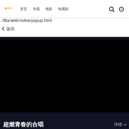
首页
专题
电影
电视剧
综艺
动漫
短剧大全
体育
../libs/web/notice/popup.html
返回
超燃青春的合唱
详情