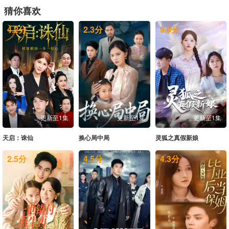
猜你喜欢
20260523王晓赟子个人舞台合集
20260523吴俊霆个人舞台合集
20260523希林娜依·高个人舞台合集
20260523谢可寅Shaking Chloe个人舞台合集
4.2
分
2.3
分
9.0
分
20260523徐艺洋个人舞台合集
20260523许馨文个人舞台合集
20260523颜安个人舞台合集
20260523姚弛个人舞台合集
20260523余宇涵个人舞台合集
20260523袁一琦个人舞台合集
20260523钟辰乐个人舞台合集
20260523en王翊恩个人舞台合集
20260523Top Barry杨博睿个人舞台合集
20260524未播
20260527未播
20260528尝鲜
20260529上
20260529中
20260529下
20260530未播
更新至1集
更新至1集
更新至1集
20260531未播
20260603未播
20260604尝鲜
20260605上
天启：诛仙
换心局中局
灵狐之真假新娘
20260605中
20260605下
20260605纯享
20260606未播
2.5
分
4.5
分
4.3
分
20260607未播
20260610未播
20260611尝鲜
20260612上
20260612中
20260612下
20260613未播
20260614未播
20260617未播
20260618尝鲜
20260619上
20260619中