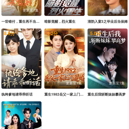
20260619下
20260619纯享
20260620未播
20260621未播
更新至1集
更新至1集
更新至1集
20260623爱撩专访
20260624未播
20260625尝鲜
20260626上
一世错付，重生再不当后妈
暗影觉醒，烈火重生
清韵入宴3之毕业后当保姆
8.8
分
1.2
分
5.0
分
20260626中
20260626下
20260626纯享
20260627未播
20260628未播
更新至1集
更新至1集
更新至1集
纨绔爹地请乖乖听话
重生1982岳父一家上门逼婚
重生后我斩断妹妹攀高梦
7.9
分