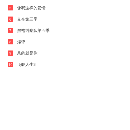
20260501下
像我这样的爱情
5
20260501纯享
亢奋第三季
6
20260502未播
黑袍纠察队第五季
7
20260503未播
爆弹
8
20260508上
杀的就是你
9
20260508中
飞驰人生3
10
20260508下
20260508纯享
20260509未播
20260510未播
20260513未播
20260514尝鲜
20260515上