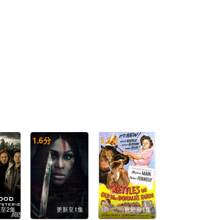
20260523康子奇个人舞台合集
20260523鹭卓个人舞台合集
20260523马小宇个人舞台合集
20260523欧阳娣娣个人舞台合集
20260523邵子恒个人舞台合集
20260523王安宇个人舞台合集
20260523王晓赟子个人舞台合集
20260523吴俊霆个人舞台合集
1.6
分
5.3
分
20260523希林娜依·高个人舞台合集
20260523谢可寅Shaking Chloe个人舞台合集
20260523徐艺洋个人舞台合集
20260523许馨文个人舞台合集
至2集
更新至1集
更新至1集