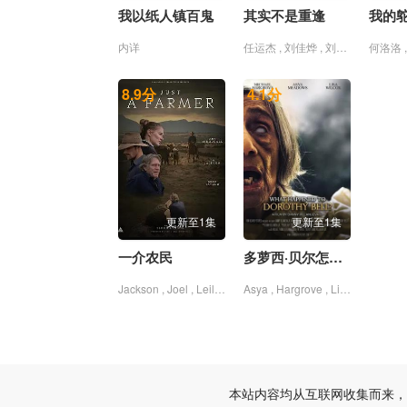
我以纸人镇百鬼
其实不是重逢
我的
20260619下
20260619纯享
20260620未播
内详
任运杰 , 刘佳烨 , 刘允儿 , 刘思维 , 吴添豪 , 王欣政 , 金子璇 , 黄圣依
20260626中
20260626下
20260626纯享
8.9
分
4.1
分
更新至1集
更新至1集
一介农民
多萝西·贝尔怎么了？
Jackson , Joel , Leila , Mcdougall , Robert , Taylor
Asya , Hargrove , Lisa , Meadows , Michael , Wilcox
本站内容均从互联网收集而来，