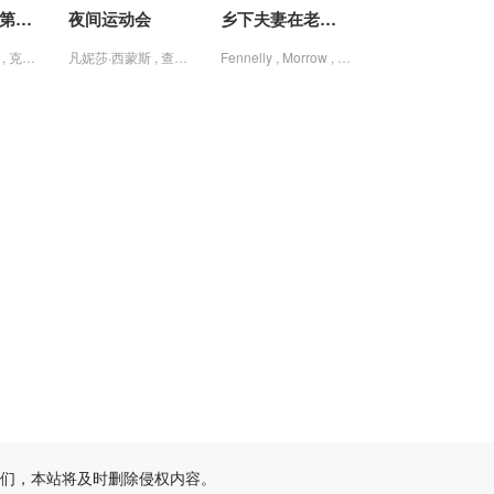
20260523颜安个人舞台合集
断林镇谜案第十二季
夜间运动会
乡下夫妻在老麦农场
20260523姚弛个人舞台合集
Jarod , Rawiri , 克里斯蒂娜·谢尔班·扬达 , 尼尔·雷亚 , 弗恩·萨瑟兰
凡妮莎·西蒙斯 , 查尔斯·马利克·惠特菲尔德 , 詹姆斯·布莱克
Fennelly , Morrow , Parker , Patricia , 乔治·邓恩 , 克劳德·艾金斯 , 格洛瑞亚·陶伯特 , 玛约瑞·曼恩 , 约翰·史密斯 , 罗伊·巴克罗夫特
20260523余宇涵个人舞台合集
20260523袁一琦个人舞台合集
20260523钟辰乐个人舞台合集
20260523en王翊恩个人舞台合集
20260523Top Barry杨博睿个人舞台合集
20260524未播
20260527未播
20260528尝鲜
20260529上
20260529中
20260529下
们，本站将及时删除侵权内容。