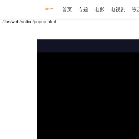
首页
专题
电影
电视剧
综
../libs/web/notice/popup.html