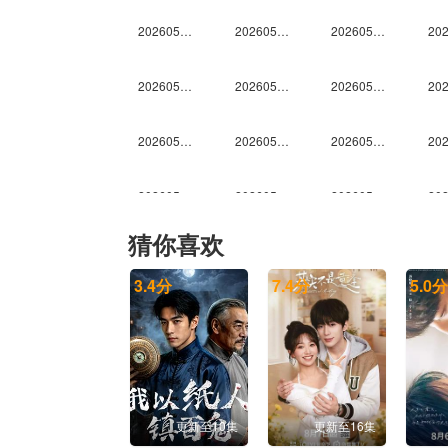
20260509未播
20260510未播
20260513未播
20260517未播
20260520未播
20260521尝鲜
20260523段奥娟个人舞台合集
20260523高瑞璇个人舞台合集
20260523康子奇个人舞台合集
20260523王晓赟子个人舞台合集
20260523吴俊霆个人舞台合集
20260523希林娜依·高个人舞台合集
猜你喜欢
20260523余宇涵个人舞台合集
20260523袁一琦个人舞台合集
20260523钟辰乐个人舞台合集
3.4
分
7.4
分
5.0
分
20260529上
20260529中
20260529下
20260605中
20260605下
20260605纯享
20260612中
20260612下
20260613未播
更新至10集
更新至16集