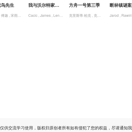
鸵鸟先生
我与沃尔特家男孩的生活第三季
方舟一号第三季
20260621未播
20260623爱撩专访
20260624未播
20260625尝鲜
20260626上
何洛洛 , 傅迦 , 宋雨霏 , 常铖 , 方晓东 , 王若衫 , 胡晓龙 , 苏晓彤 , 董璇 , 许淇杰 , 贾笑涵 , 陈冠甯
Cacic , James , Lennix , Naveen , Paddock , Sally , 保罗·麦克吉莱恩 , 妮基·罗德里格斯 , 杰克·曼利 , 柯瑞·福格尔玛尼斯 , 米娅·洛韦 , 约翰尼·林克 , 艾琳·卡普拉克 , 艾萨克·阿雷兰尼斯 , 诺亚·拉朗德 , 迈尔斯·佩雷斯 , 阿什比·金特里 , 马克·布鲁卡斯
克里斯蒂·柏克 , 克里斯蒂娜·沃尔夫 , 塔玛拉·拉多瓦诺维奇 , 帕夫莱·耶里尼奇 , 戴安娜·贝穆德斯 , 沙利妮·佩里斯 , 理查德·弗利施曼 , 瑞安·亚当斯 , 瑞斯·里奇 , 蒂安娜·乌普切娃 , 贾德兰·马尔科维奇
20260627未播
20260628未播
仅供交流学习使用，版权归原创者所有如有侵犯了您的权益，尽请通知我