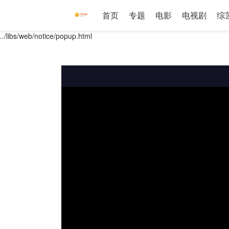
首页
专题
电影
电视剧
综
../libs/web/notice/popup.html