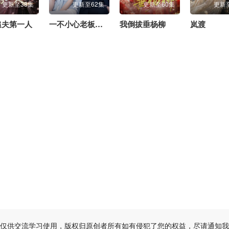
更新至38集
更新至62集
更新至60集
更新
追夫第一人
一不小心老板爱上我
我倒拔垂杨柳
岚渡
20260627未播
20260628未播
仅供交流学习使用，版权归原创者所有如有侵犯了您的权益，尽请通知我