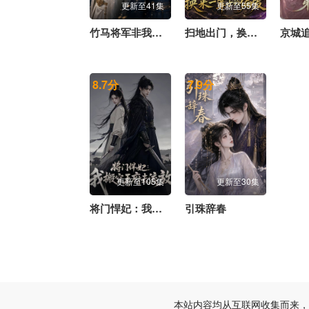
更新至41集
更新至55集
竹马将军非我不娶
扫地出门，换来一辈子的偏爱
京城
20260626中
20260626下
20260626纯享
8.7
分
7.9
分
更新至105集
更新至30集
将门悍妃：我搬空王府去流放
引珠辞春
本站内容均从互联网收集而来，