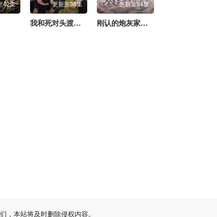
20260523颜安个人舞台合集
至42集
更新至38集
更新至64集
20260523姚弛个人舞台合集
我和死对头渡劫失败，醒来多了三个娃
刚认的炮灰家人全是灭世大反派
20260523余宇涵个人舞台合集
20260523袁一琦个人舞台合集
20260523钟辰乐个人舞台合集
20260523en王翊恩个人舞台合集
20260523Top Barry杨博睿个人舞台合集
20260524未播
20260527未播
20260528尝鲜
20260529上
20260529中
20260529下
们，本站将及时删除侵权内容。