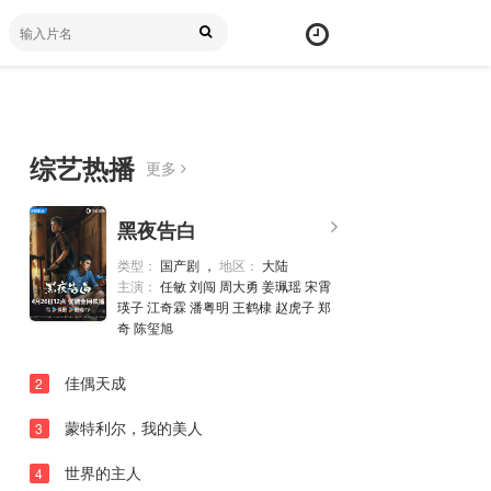
综艺热播
更多
20260424上
弹
黑夜告白
幕
20260424中
颜
类型：
国产剧 ，
地区：
大陆
20260424下
主演：
任敏 刘闯 周大勇 姜珮瑶 宋霄
色
瑛子 江奇霖 潘粤明 王鹤棣 赵虎子 郑
20260425未播
奇 陈玺旭
20260426未播
佳偶天成
2
20260430未播
蒙特利尔，我的美人
3
20260501上
世界的主人
20260501中
4