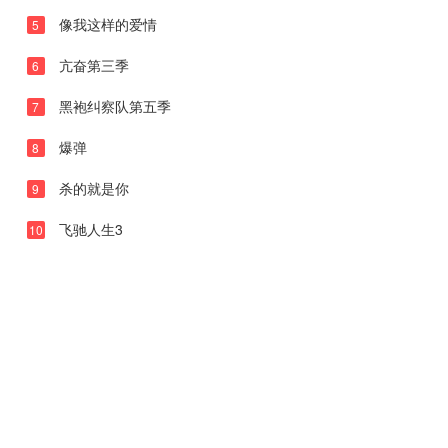
20260501下
像我这样的爱情
5
20260501纯享
亢奋第三季
6
20260502未播
黑袍纠察队第五季
7
20260503未播
爆弹
8
20260508上
杀的就是你
9
20260508中
20260508下
飞驰人生3
10
20260508纯享
20260509未播
20260510未播
20260513未播
20260514尝鲜
20260515上