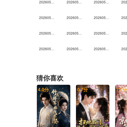
20260509未播
20260510未播
20260513未播
20260517未播
20260520未播
20260521尝鲜
20260523段奥娟个人舞台合集
20260523高瑞璇个人舞台合集
20260523康子奇个人舞台合集
20260523王晓赟子个人舞台合集
20260523吴俊霆个人舞台合集
20260523希林娜依·高个人舞台合集
20260523余宇涵个人舞台合集
20260523袁一琦个人舞台合集
20260523钟辰乐个人舞台合集
猜你喜欢
20260529上
20260529中
20260529下
4.0
分
0.7
分
7.7
分
20260605中
20260605下
20260605纯享
20260612中
20260612下
20260613未播
20260619下
20260619纯享
20260620未播