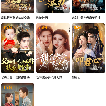
更新至1集
更新至1集
更新至1集
乱世悍卒娶媳妇就变强
玫瑰淬刃
此刻，我为天启守护神
4.2
分
3.8
分
8.2
分
更新至1集
更新至1集
更新至1集
父凭女贵，天降貔貅扶爹当皇帝
甜狗老公是个粘人精
叩君心
1.9
分