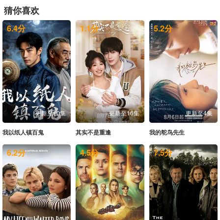
猜你喜欢
20260628未播
6.4
分
1.1
分
5.2
分
更新至10集
更新至16集
更新至4集
我以纸人镇百鬼
其实不是重逢
我的鸵鸟先生
6.2
分
4.5
分
7.5
分