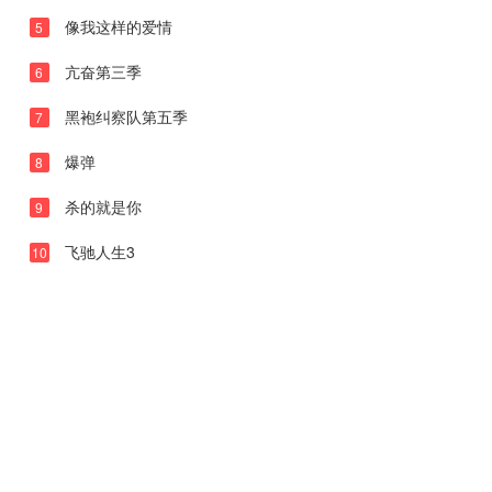
20260501下
像我这样的爱情
5
20260501纯享
亢奋第三季
6
20260502未播
黑袍纠察队第五季
7
20260503未播
爆弹
8
20260508上
杀的就是你
9
20260508中
20260508下
飞驰人生3
10
20260508纯享
20260509未播
20260510未播
20260513未播
20260514尝鲜
20260515上