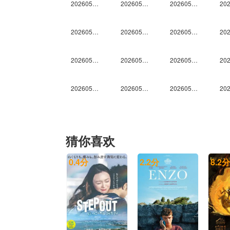
20260523段奥娟个人舞台合集
20260523高瑞璇个人舞台合集
20260523康子奇个人舞台合集
20260523王晓赟子个人舞台合集
20260523吴俊霆个人舞台合集
20260523希林娜依·高个人舞台合集
20260523余宇涵个人舞台合集
20260523袁一琦个人舞台合集
20260523钟辰乐个人舞台合集
20260529上
20260529中
20260529下
20260605中
20260605下
20260605纯享
猜你喜欢
20260612中
20260612下
20260613未播
0.4
分
2.2
分
8.2
分
20260619下
20260619纯享
20260620未播
20260626中
20260626下
20260626纯享