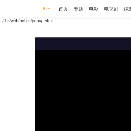
首页
专题
电影
电视剧
综
../libs/web/notice/popup.html