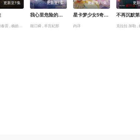
更新至1集
更新至1集
更新至11集
更新
娃
我心里危险的东西剧场版
星卡梦少女5奇迹绽放
不再沉默第
周迅 , 康春雷 , 杨皓宇 , 贝伊勒
堀江瞬 , 羊宫妃那
内详