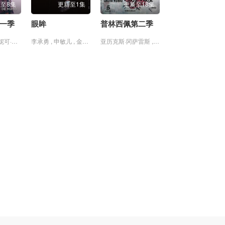
20260523颜安个人舞台合集
至8集
更新至1集
更新至18集
20260523姚弛个人舞台合集
一季
眼眸
普林西佩第二季
20260523余宇涵个人舞台合集
克拉拉·加勒 , 妮可·华莱士 , 胡安·皮诺·罗迪尔
李承勇 , 申敏儿 , 金南熙 , 金英雅
亚历克斯·冈萨雷斯 , 伊巴·阿布克 , 何塞·科罗纳多 , 斯塔尼·科佩 , 波·杜拉 , 赫苏斯·卡斯特罗 , 鲁本·科尔达达
20260523袁一琦个人舞台合集
20260523钟辰乐个人舞台合集
20260523en王翊恩个人舞台合集
20260523Top Barry杨博睿个人舞台合集
20260524未播
20260527未播
20260528尝鲜
20260529上
20260529中
20260529下