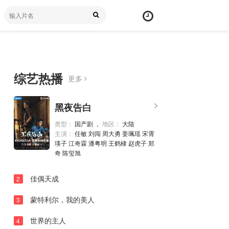
综艺热播
更多
20260424上
弹
黑夜告白
幕
20260424中
颜
类型：
国产剧 ，
地区：
大陆
20260424下
主演：
任敏 刘闯 周大勇 姜珮瑶 宋霄
色
瑛子 江奇霖 潘粤明 王鹤棣 赵虎子 郑
20260425未播
奇 陈玺旭
20260426未播
佳偶天成
2
20260430未播
蒙特利尔，我的美人
3
20260501上
世界的主人
20260501中
4