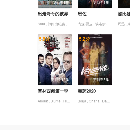
更新至1集
更新至1集
出走哥哥的彼界
恩佐
燃比
Soul , 仲间由纪惠 , 伊波れいり , 内田树 , 又吉伶音 , 城间やよい , 寺辻健一郎 , 松田流花 , 津嘉山正种 , 津波竜斗 , 玉城敦子 , 盧礼欧
内森·贾皮 , 埃洛伊·波胡 , 埃洛迪·布歇 , 弗拉迪斯拉夫·霍利克 , 朱莉·尼克拉 , 查琳·保罗 , 玛洛·赫比齐 , 皮耶尔弗兰切斯科·法维诺 , 穆尼尔·马戈姆 , 罗萨莉·劳尔 , 耶利扎维塔·阿芳妮娜 , 菲利普·佩特 , 萨米尔·萨多恩 , 阿德利尔·索伦特 , 马克西姆·斯拉文斯基
5.8
分
5.2
分
更新至13集
更新至8集
普林西佩第一季
毒药2020
Abouk , Blume , Hiba , Thaïs , 亚历克斯·冈萨雷斯 , 何塞·科罗纳多 , 斯塔尼·科佩 , 鲁本·科尔达达
Borja , Chana , Daniela , Delia , Desirée , F , Guille , Hernández , Juani , Karen , Lara , Laura , Marcos , Mariona , Martorell , Márquez , Ortega , Paca , Piraña , Rawdon , Rodríguez , Ruiz , Santiago , Santiago , Sotkovszki , Terés , la , Ángeles , 伊莎贝尔·托雷斯 , 依斯拉尔·埃雷贾德 , 埃尔薇拉·明戈斯 , 戈雅·托莱多 , 梅赛德斯·莱昂 , 罗拉·罗德里格兹 , 麦特·桑多瓦尔