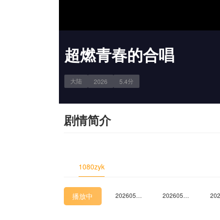
超燃青春的合唱
大陆
分
2026
5.4
20260424上
20260424中
20260424下
剧情简介
20260501下
20260501纯享
20260502未播
1080zyk
20260509未播
20260510未播
20260513未播
播放中
20260520未播
20260521尝鲜