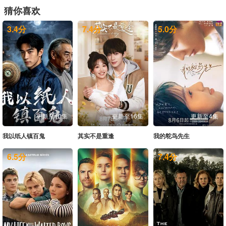
猜你喜欢
20260523Top Barry杨博睿个人舞台合集
20260524未播
20260527未播
20260528尝鲜
3.4
分
7.4
分
5.0
分
20260529上
20260529中
20260529下
20260530未播
20260531未播
20260603未播
20260604尝鲜
20260605上
20260605中
20260605下
20260605纯享
20260606未播
20260607未播
20260610未播
20260611尝鲜
20260612上
更新至10集
更新至16集
更新至4集
20260612中
20260612下
20260613未播
20260614未播
我以纸人镇百鬼
其实不是重逢
我的鸵鸟先生
20260617未播
20260618尝鲜
20260619上
20260619中
6.5
分
7.4
分
20260619下
20260619纯享
20260620未播
20260621未播
20260623爱撩专访
20260624未播
20260625尝鲜
20260626上
20260626中
20260626下
20260626纯享
20260627未播