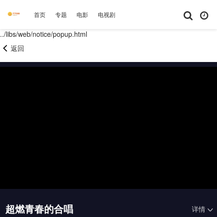
首页
专题
电影
电视剧
综艺
动漫
短剧大全
体育
../libs/web/notice/popup.html
返回
20260424上
20260424中
20260424下
20260425未播
20260426未播
20260430未播
20260501上
20260501中
20260501下
20260501纯享
20260502未播
20260503未播
超燃青春的合唱
详情