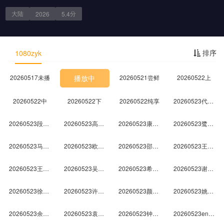
20260508上
20260508中
20260508下
20260508纯享
大陆
分
2026
5.4
20260509未播
20260510未播
20260513未播
20260514尝鲜
剧情简介
排序
1080zyk
20260515上
20260515中
20260515下
20260516未播
20260517未播
播放中
20260521尝鲜
20260522上
20260522中
20260522下
20260522纯享
20260523代露娃个人舞台合集
20260523段奥娟个人舞台合集
20260523高瑞璇个人舞台合集
20260523康子奇个人舞台合集
20260523鹭卓个人舞台合集
20260523马小宇个人舞台合集
20260523欧阳娣娣个人舞台合集
20260523邵子恒个人舞台合集
20260523王安宇个人舞台合集
20260523王晓赟子个人舞台合集
20260523吴俊霆个人舞台合集
20260523希林娜依·高个人舞台合集
20260523谢可寅Shaking Chloe个人舞台合集
20260523徐艺洋个人舞台合集
20260523许馨文个人舞台合集
20260523颜安个人舞台合集
20260523姚弛个人舞台合集
20260523余宇涵个人舞台合集
20260523袁一琦个人舞台合集
20260523钟辰乐个人舞台合集
20260523en王翊恩个人舞台合集