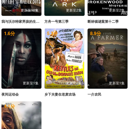
20260628未播
更新至10集
更新至2集
更新至2集
我与沃尔特家男孩的生活第三季
方舟一号第三季
断林镇谜案第十二季
1.6
分
5.3
分
8.9
分
更新至1集
更新至1集
更新至1集
夜间运动会
乡下夫妻在老麦农场
一介农民
4.1
分